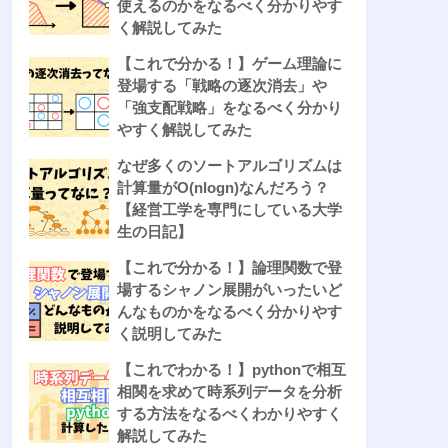
使えるのかをなるべく分かりやす
く解説してみた
【これで分かる！】ゲーム理論に
登場する「戦略の逐次消去」や
「強支配戦略」をなるべく分かり
やすく解説してみた
なぜ多くのソートアルゴリズムは
計算量がO(nlogn)なんだろう？
【経営工学を専門にしている大学
生の日記】
【これで分かる！】論理関数で登
場するシャノン展開がいったいど
んなものかをなるべく分かりやす
く説明してみた
【これでわかる！】pythonで相互
相関を求めて時系列データを分析
する方法をなるべくわかりやすく
解説してみた