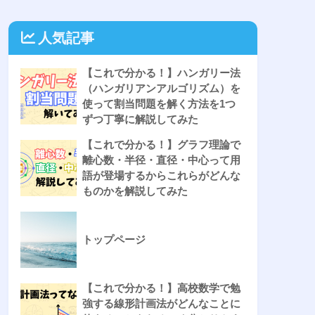
人気記事
【これで分かる！】ハンガリー法
（ハンガリアンアルゴリズム）を
使って割当問題を解く方法を1つ
ずつ丁寧に解説してみた
【これで分かる！】グラフ理論で
離心数・半径・直径・中心って用
語が登場するからこれらがどんな
ものかを解説してみた
トップページ
【これで分かる！】高校数学で勉
強する線形計画法がどんなことに