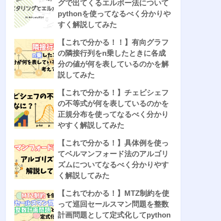
グで出てくるエルボー法について
pythonを使ってなるべく分かりや
すく解説してみた
【これで分かる！！】有向グラフ
の隣接行列をn乗したときに各成
分の値が何を表しているのかを解
説してみた
【これで分かる！】チェビシェフ
の不等式が何を表しているのかを
正規分布を使ってなるべく分かり
やすく解説してみた
【これで分かる！】具体例を使っ
てベルマンフォード法のアルゴリ
ズムについてなるべく分かりやす
く解説してみた
【これでわかる！】MTZ制約を使
って巡回セールスマン問題を整数
計画問題として定式化してpython