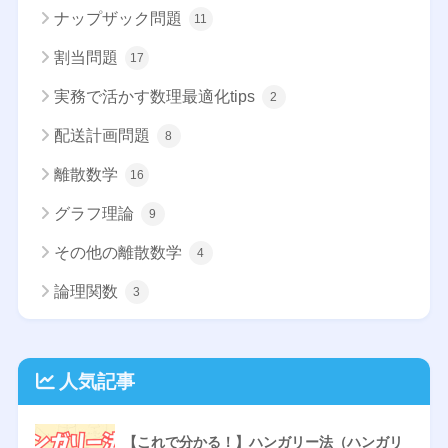
ナップザック問題
11
割当問題
17
実務で活かす数理最適化tips
2
配送計画問題
8
離散数学
16
グラフ理論
9
その他の離散数学
4
論理関数
3
人気記事
【これで分かる！】ハンガリー法（ハンガリ