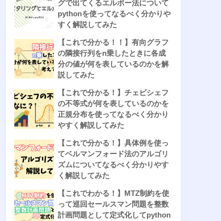
グで出てくるエルボー法について
pythonを使ってなるべく分かりや
すく解説してみた
【これで分かる！！】有向グラフ
の隣接行列をn乗したときに各成
分の値が何を表しているのかを解
説してみた
【これで分かる！】チェビシェフ
の不等式が何を表しているのかを
正規分布を使ってなるべく分かり
やすく解説してみた
【これで分かる！】具体例を使っ
てベルマンフォード法のアルゴリ
ズムについてなるべく分かりやす
く解説してみた
【これでわかる！】MTZ制約を使
って巡回セールスマン問題を整数
計画問題として定式化してpython