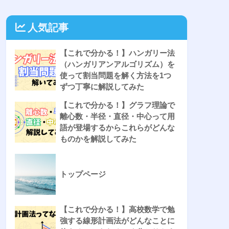
人気記事
【これで分かる！】ハンガリー法
（ハンガリアンアルゴリズム）を
使って割当問題を解く方法を1つ
ずつ丁寧に解説してみた
【これで分かる！】グラフ理論で
離心数・半径・直径・中心って用
語が登場するからこれらがどんな
ものかを解説してみた
トップページ
【これで分かる！】高校数学で勉
強する線形計画法がどんなことに