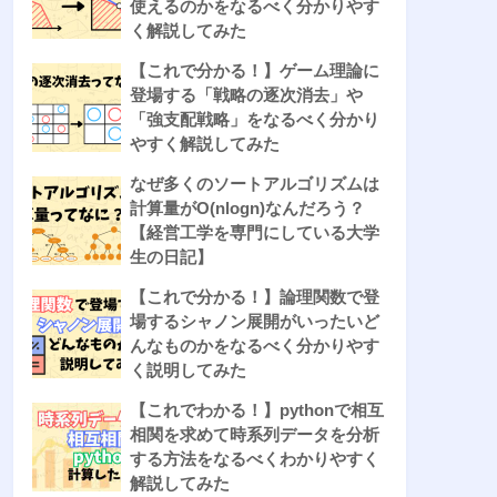
使えるのかをなるべく分かりやす
く解説してみた
【これで分かる！】ゲーム理論に
登場する「戦略の逐次消去」や
「強支配戦略」をなるべく分かり
やすく解説してみた
なぜ多くのソートアルゴリズムは
計算量がO(nlogn)なんだろう？
【経営工学を専門にしている大学
生の日記】
【これで分かる！】論理関数で登
場するシャノン展開がいったいど
んなものかをなるべく分かりやす
く説明してみた
【これでわかる！】pythonで相互
相関を求めて時系列データを分析
する方法をなるべくわかりやすく
解説してみた