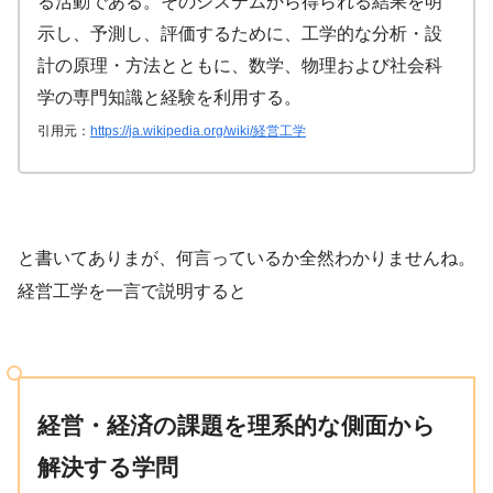
る活動である。そのシステムから得られる結果を明
英: engineering management）は、人・
示し、予測し、評価するために、工学的な分析・設
材料・装置・情報・エネルギーを総合した
計の原理・方法とともに、数学、物理および社会科
システムの設計・改善・確立に関する活動
学の専門知識と経験を利用する。
である。そのシステムから得られる結果を
引用元
：
https://ja.wikipedia.org/wiki/経営工学
明示し、予測し、評価するために、工学的
な分析・設計の原理・方法とともに、数
学、物理および社会科学の専門知識と経験
を利用する。
と書いてありまが、何言っているか全然わかりませんね。
引用元 :
経営工学 – Wikipedia
経営工学を一言で説明すると
経営、経済の課
題を理系的な観点から解決する学問です。
経営・経済の課題を理系的な側面から
解決する学問