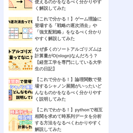
使えるのかをなるべく分かりやす
く解説してみた
【これで分かる！】ゲーム理論に
登場する「戦略の逐次消去」や
「強支配戦略」をなるべく分かり
やすく解説してみた
なぜ多くのソートアルゴリズムは
計算量がO(nlogn)なんだろう？
【経営工学を専門にしている大学
生の日記】
【これで分かる！】論理関数で登
場するシャノン展開がいったいど
んなものかをなるべく分かりやす
く説明してみた
【これでわかる！】pythonで相互
相関を求めて時系列データを分析
する方法をなるべくわかりやすく
解説してみた