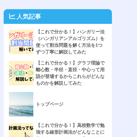
人気記事
【これで分かる！】ハンガリー法
（ハンガリアンアルゴリズム）を
使って割当問題を解く方法を1つ
ずつ丁寧に解説してみた
【これで分かる！】グラフ理論で
離心数・半径・直径・中心って用
語が登場するからこれらがどんな
ものかを解説してみた
トップページ
【これで分かる！】高校数学で勉
強する線形計画法がどんなことに