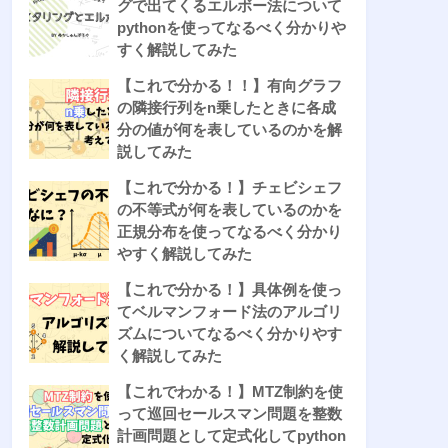
グで出てくるエルボー法について
pythonを使ってなるべく分かりや
すく解説してみた
【これで分かる！！】有向グラフ
の隣接行列をn乗したときに各成
分の値が何を表しているのかを解
説してみた
【これで分かる！】チェビシェフ
の不等式が何を表しているのかを
正規分布を使ってなるべく分かり
やすく解説してみた
【これで分かる！】具体例を使っ
てベルマンフォード法のアルゴリ
ズムについてなるべく分かりやす
く解説してみた
【これでわかる！】MTZ制約を使
って巡回セールスマン問題を整数
計画問題として定式化してpython