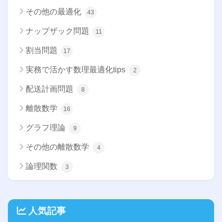
その他の最適化
43
ナップザック問題
11
割当問題
17
実務で活かす数理最適化tips
2
配送計画問題
8
離散数学
16
グラフ理論
9
その他の離散数学
4
論理関数
3
人気記事