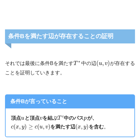
条件Bを満たす辺が存在することの証明
∗
(
,
)
それでは最後に条件Bを満たす
T
中の辺
u
v
が存在する
ことを証明していきます。
条件Bが言っていること
′
頂点
u
と頂点
v
を結ぶ
T
中のパス
p
が、
(
,
)
≥
(
,
)
(
,
)
c
x
y
c
u
v
を満たす辺
x
y
を含む
。