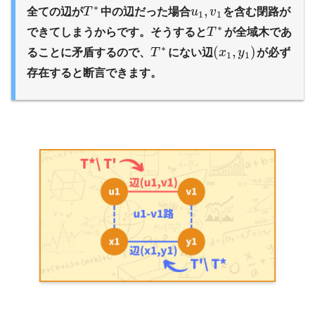
∗
,
全ての辺が
T
中の辺だった場合
u
v
を含む閉路が
1
1
∗
できてしまうからです。そうすると
T
が全域木であ
∗
(
,
)
ることに矛盾するので、
T
にない辺
x
y
が必ず
1
1
存在すると断言できます。