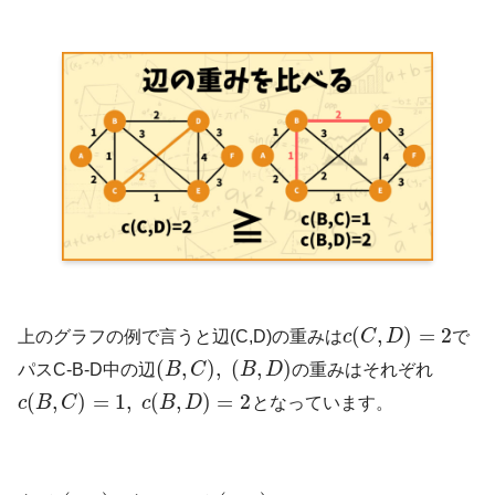
(
,
)
=
2
上のグラフの例で言うと辺(C,D)の重みは
c
C
D
で
(
,
)
,
(
,
)
パスC-B-D中の辺
B
C
B
D
の重みはそれぞれ
(
,
)
=
1
,
(
,
)
=
2
c
B
C
c
B
D
となっています。