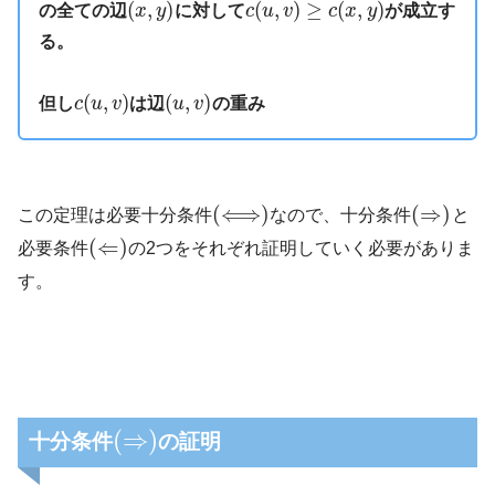
(
,
)
(
,
)
≥
(
,
)
の全ての辺
x
y
に対して
c
u
v
c
x
y
が成立す
る。
(
,
)
(
,
)
但し
c
u
v
は辺
u
v
の重み
(
⟺
)
(
⇒
)
この定理は必要十分条件
なので、十分条件
と
(
⇐
)
必要条件
の2つをそれぞれ証明していく必要がありま
す。
(
⇒
)
十分条件
の証明