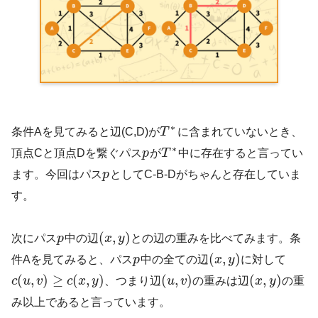
∗
条件Aを見てみると辺(C,D)が
T
に含まれていないとき、
∗
頂点Cと頂点Dを繋ぐパス
p
が
T
中に存在すると言ってい
ます。今回はパス
p
としてC-B-Dがちゃんと存在していま
す。
(
,
)
次にパス
p
中の辺
x
y
との辺の重みを比べてみます。条
(
,
)
件Aを見てみると、パス
p
中の全ての辺
x
y
に対して
(
,
)
≥
(
,
)
(
,
)
(
,
)
c
u
v
c
x
y
、つまり辺
u
v
の重みは辺
x
y
の重
み以上であると言っています。