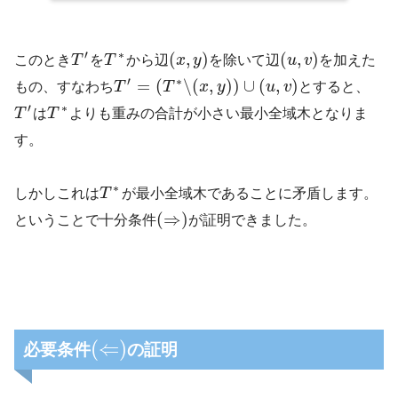
′
∗
(
,
)
(
,
)
このとき
T
を
T
から辺
x
y
を除いて辺
u
v
を加えた
′
∗
=
(
∖
(
,
)
)
∪
(
,
)
もの、すなわち
T
T
x
y
u
v
とすると、
′
∗
T
は
T
よりも重みの合計が小さい最小全域木となりま
す。
∗
しかしこれは
T
が最小全域木であることに矛盾します。
(
⇒
)
ということで十分条件
が証明できました。
(
⇐
)
必要条件
の証明