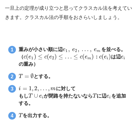
一旦上の定理が成り立つと思ってクラスカル法を考えてい
きます。クラスカル法の手順をおさらいしましょう。
,
,
…
,
重みが小さい順に辺
e
e
e
を並べる。
1
2
m
(
)
≤
(
)
≤
…
≤
(
)
(
)
（
c
e
c
e
c
e
：
c
e
は辺
e
1
2
m
i
i
の重み）
=
∅
T
とする。
=
1
,
2
,
…
,
i
m
に対して
∪
もし
T
e
が閉路を持たないなら
T
に辺
e
を追加
i
i
する。
T
を出力する。