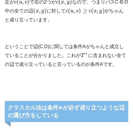
(
,
)
(
,
)
左が
c
u
v
で右の2つが
c
x
y
なので、つまりパスC-B-D
(
,
)
(
,
)
≥
(
,
)
中の全ての辺
x
y
に対して
c
u
v
c
x
y
がちゃん
と成り立っています。
ということで辺(C,D)に関しては条件Aがちゃんと成立し
∗
ていることが分かりました。これが
T
に含まれない全て
の辺で成り立っていると言っているのが条件Aです。
クラスカル法は条件Aが必ず成り立つような辺
の選び方をしている