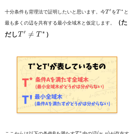
′
∗
十分条件も背理法で証明したいと思います。今
T
を
T
と
（た
最も多くの辺を共有する最小全域木と仮定します。
′
∗
≠
だし
）
T
T
∗
(
,
)
ここからは以下の条件Bを満たす
T
中の辺
u
v
が存在す