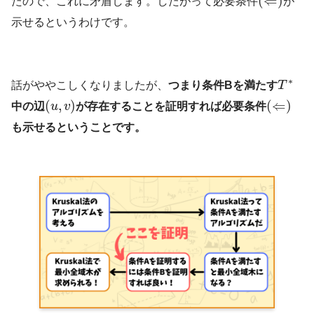
(
⇐
)
たので、これに矛盾します。したがって必要条件
が
示せるというわけです。
∗
話がややこしくなりましたが、
つまり条件Bを満たす
T
(
,
)
(
⇐
)
中の辺
u
v
が存在することを証明すれば必要条件
も示せるということです。