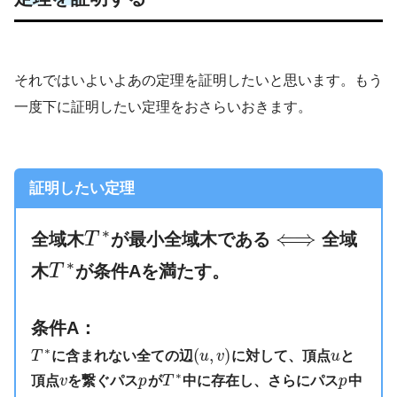
それではいよいよあの定理を証明したいと思います。もう
一度下に証明したい定理をおさらいおきます。
証明したい定理
∗
⟺
全域木
T
が最小全域木である
全域
∗
木
T
が条件Aを満たす。
条件A：
∗
(
,
)
T
に含まれない全ての辺
u
v
に対して、頂点
u
と
∗
頂点
v
を繋ぐパス
p
が
T
中に存在し、さらにパス
p
中