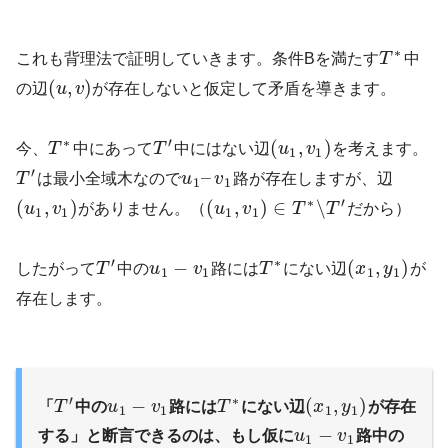
∗
これも背理法で証明していきます。条件Bを満たす
T
中
(
,
)
の辺
u
v
が存在しないと仮定して矛盾を導きます。
∗
′
(
,
)
今、
T
中にあって
T
中にはない辺
u
v
を考えます。
1
1
′
–
T
は最小全域木なので
u
v
路が存在しますが、辺
1
1
∗
′
(
,
)
(
,
)
∈
∖
u
v
がありません。（
u
v
T
T
だから）
1
1
1
1
′
∗
−
(
,
)
したがって
T
中の
u
v
路には
T
にない辺
x
y
が
1
1
1
1
存在します。
′
∗
−
(
,
)
「
T
中の
u
v
路には
T
にない辺
x
y
が存在
1
1
1
1
−
する」と断言できるのは、もし仮に
u
v
路中の
1
1