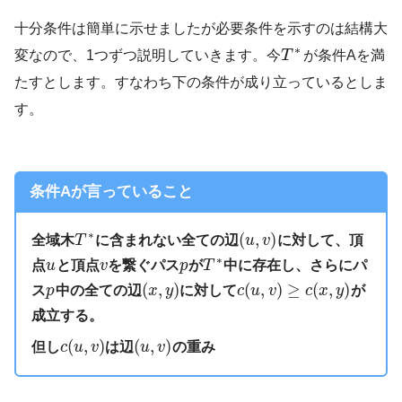
十分条件は簡単に示せましたが必要条件を示すのは結構大
∗
変なので、1つずつ説明していきます。今
T
が条件Aを満
たすとします。すなわち下の条件が成り立っているとしま
す。
条件Aが言っていること
∗
(
,
)
全域木
T
に含まれない全ての辺
u
v
に対して、頂
∗
点
u
と頂点
v
を繋ぐパス
p
が
T
中に存在し、さらにパ
(
,
)
(
,
)
≥
(
,
)
ス
p
中の全ての辺
x
y
に対して
c
u
v
c
x
y
が
成立する。
(
,
)
(
,
)
但し
c
u
v
は辺
u
v
の重み