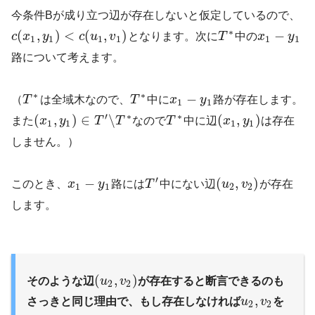
今条件Bが成り立つ辺が存在しないと仮定しているので、
∗
(
,
)
<
(
,
)
−
c
x
y
c
u
v
となります。次に
T
中の
x
y
1
1
1
1
1
1
路について考えます。
∗
∗
−
（
T
は全域木なので、
T
中に
x
y
路が存在します。
1
1
′
∗
∗
(
,
)
∈
∖
(
,
)
また
x
y
T
T
なので
T
中に辺
x
y
は存在
1
1
1
1
しません。）
′
−
(
,
)
このとき、
x
y
路には
T
中にない辺
u
v
が存在
1
1
2
2
します。
(
,
)
そのような辺
u
v
が存在すると断言できるのも
2
2
,
さっきと同じ理由で、もし存在しなければ
u
v
を
2
2