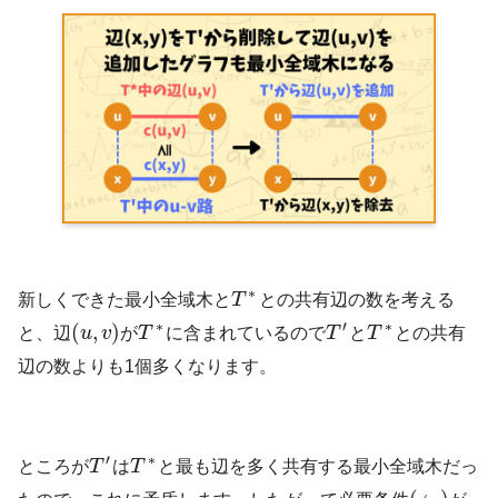
∗
新しくできた最小全域木と
T
との共有辺の数を考える
∗
′
∗
(
,
)
と、辺
u
v
が
T
に含まれているので
T
と
T
との共有
辺の数よりも1個多くなります。
′
∗
ところが
T
は
T
と最も辺を多く共有する最小全域木だっ