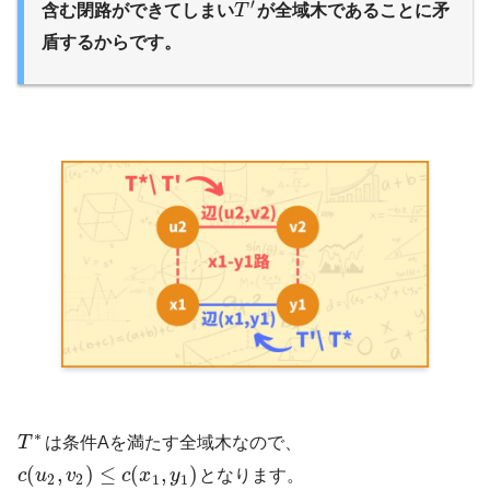
′
含む閉路ができてしまい
T
が全域木であることに矛
盾するからです。
∗
T
は条件Aを満たす全域木なので、
(
,
)
≤
(
,
)
c
u
v
c
x
y
となります。
2
2
1
1