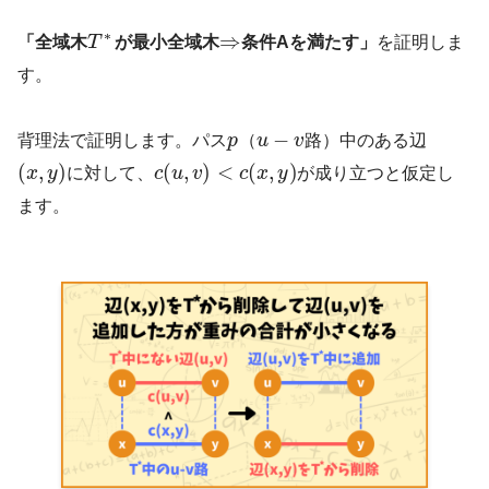
∗
⇒
「全域木
T
が最小全域木
条件Aを満たす」
を証明しま
す。
−
背理法で証明します。パス
p
（
u
v
路）中のある辺
(
,
)
(
,
)
<
(
,
)
x
y
に対して、
c
u
v
c
x
y
が成り立つと仮定し
ます。