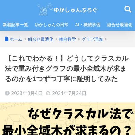
新着記事一覧
ゆかしゅんの日常
AI・機械学習
組合せ最適化
ホーム
組合せ最適化
離散数学
グラフ理論
【これでわかる！】どうしてクラスカル
法で重み付きグラフの最小全域木が求ま
るのかを1つずつ丁寧に証明してみた
2023年8月4日
2024年7月24日