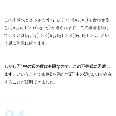
(
,
)
<
(
,
)
この不等式とさっきの
c
x
y
c
u
v
を合わせる
1
1
1
1
(
,
)
>
(
,
)
と
c
u
v
c
u
v
が得られます。この議論を続け
1
1
2
2
(
,
)
>
(
,
)
>
(
,
)
>
…
ていくと
c
u
v
c
u
v
c
u
v
とい
1
1
2
2
3
3
う風に無限に続きます。
∗
しかし
T
中の辺の数は有限なので、この不等式に矛盾し
∗
(
,
)
ます。
ということで条件Bを満たす
T
中の辺
u
v
が存在
することが証明できました。