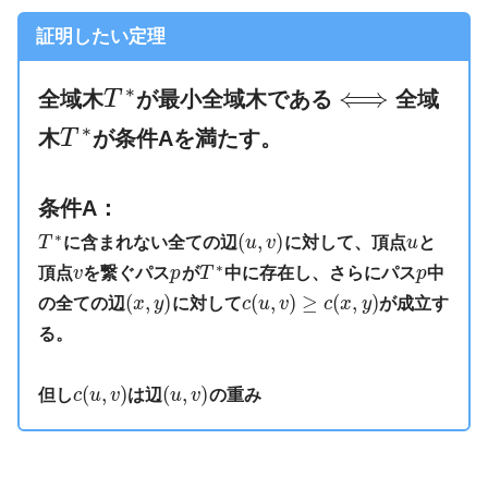
証明したい定理
∗
⟺
全域木
T
が最小全域木である
全域
∗
木
T
が条件Aを満たす。
経営工学
（けいえいこうがく、
英: engineering management）は、人・
条件A：
材料・装置・情報・エネルギーを総合した
∗
(
,
)
T
に含まれない全ての辺
u
v
に対して、頂点
u
と
システムの設計・改善・確立に関する活動
∗
頂点
v
を繋ぐパス
p
が
T
中に存在し、さらにパス
p
中
である。そのシステムから得られる結果を
(
,
)
(
,
)
≥
(
,
)
の全ての辺
x
y
に対して
c
u
v
c
x
y
が成立す
明示し、予測し、評価するために、工学的
る。
な分析・設計の原理・方法とともに、数
学、物理および社会科学の専門知識と経験
(
,
)
(
,
)
但し
c
u
v
は辺
u
v
の重み
を利用する。
引用元 :
経営工学 – Wikipedia