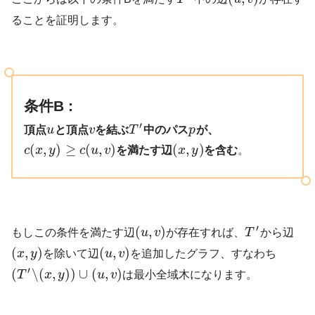
ることを証明します。
条件B :
′
頂点
u
と頂点
v
を結ぶ
T
中のパス
p
が、
(
,
)
≥
(
,
)
(
,
)
c
x
y
c
u
v
を満たす辺
x
y
を含む
。
′
(
,
)
もしこの条件を満たす辺
u
v
が存在すれば、
T
から辺
(
,
)
(
,
)
x
y
を除いて辺
u
v
を追加したグラフ、すなわち
′
(
∖
(
,
)
)
∪
(
,
)
T
x
y
u
v
は最小全域木になります。