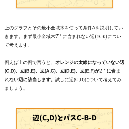
上のグラフとその最小全域木を使って条件Aを説明してい
∗
(
,
)
きます。まず最小全域木
T
に含まれない辺
u
v
につい
て考えます。
例えば上の例で言うと、
オレンジの太線になっていない辺
∗
(C,D)、辺(B,E)、辺(A,C)、辺(D,E)、辺(E,F)が
T
に含ま
れない辺に該当します。
試しに辺(C,D)について考えてみ
ましょう。