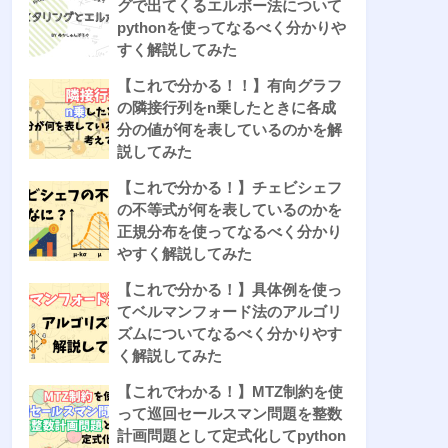
グで出てくるエルボー法について
pythonを使ってなるべく分かりや
すく解説してみた
【これで分かる！！】有向グラフ
の隣接行列をn乗したときに各成
分の値が何を表しているのかを解
説してみた
【これで分かる！】チェビシェフ
の不等式が何を表しているのかを
正規分布を使ってなるべく分かり
やすく解説してみた
【これで分かる！】具体例を使っ
てベルマンフォード法のアルゴリ
ズムについてなるべく分かりやす
く解説してみた
【これでわかる！】MTZ制約を使
って巡回セールスマン問題を整数
計画問題として定式化してpython