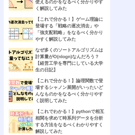
使えるのかをなるべく分かりやす
く解説してみた
【これで分かる！】ゲーム理論に
登場する「戦略の逐次消去」や
「強支配戦略」をなるべく分かり
やすく解説してみた
なぜ多くのソートアルゴリズムは
計算量がO(nlogn)なんだろう？
【経営工学を専門にしている大学
生の日記】
【これで分かる！】論理関数で登
場するシャノン展開がいったいど
んなものかをなるべく分かりやす
く説明してみた
【これでわかる！】pythonで相互
相関を求めて時系列データを分析
する方法をなるべくわかりやすく
解説してみた