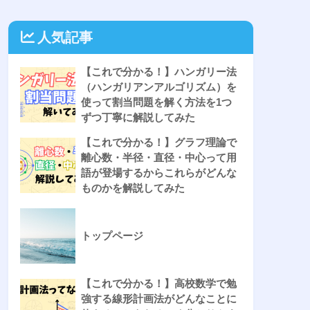
人気記事
【これで分かる！】ハンガリー法
（ハンガリアンアルゴリズム）を
使って割当問題を解く方法を1つ
ずつ丁寧に解説してみた
【これで分かる！】グラフ理論で
離心数・半径・直径・中心って用
語が登場するからこれらがどんな
ものかを解説してみた
トップページ
【これで分かる！】高校数学で勉
強する線形計画法がどんなことに