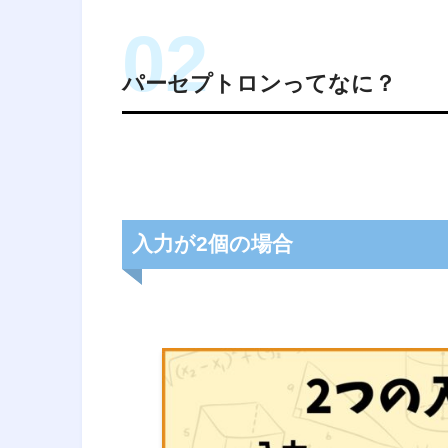
パーセプトロンってなに？
入力が2個の場合
経営工学
（けいえいこうがく、英: eng
料・装置・情報・エネルギーを総
活動である。そのシステムから得
に、工学的な分析・設計の原理・