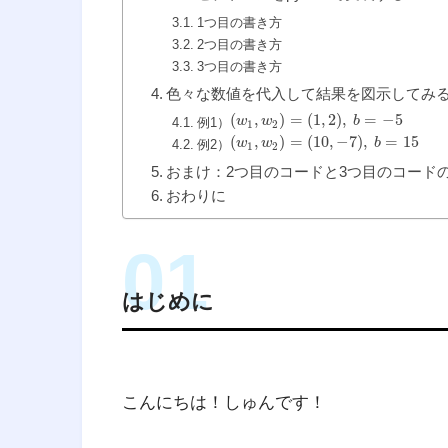
1つ目の書き方
2つ目の書き方
3つ目の書き方
色々な数値を代入して結果を図示してみ
(
,
)
=
(
1
,
2
)
,
=
−
5
w
w
b
例1）
1
2
(
,
)
=
(
10
,
−
7
)
,
=
15
w
w
b
例2）
1
2
おまけ：2つ目のコードと3つ目のコード
おわりに
はじめに
こんにちは！しゅんです！