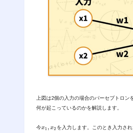
専門知識と経験を利用する。
引用元 :
経営工学 – Wikipedia
経営
です。
上図は2個の入力の場合のパーセプトロン
何が起こっているのかを解説します。
,
今
x
x
を入力します。このとき入力され
1
2