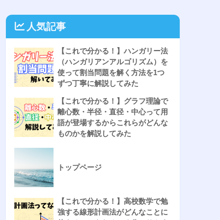
人気記事
【これで分かる！】ハンガリー法
（ハンガリアンアルゴリズム）を
使って割当問題を解く方法を1つ
ずつ丁寧に解説してみた
【これで分かる！】グラフ理論で
離心数・半径・直径・中心って用
語が登場するからこれらがどんな
ものかを解説してみた
トップページ
【これで分かる！】高校数学で勉
強する線形計画法がどんなことに