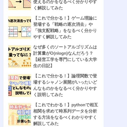
使えるのかをなるべく分かりやす
く解説してみた
【これで分かる！】ゲーム理論に
登場する「戦略の逐次消去」や
「強支配戦略」をなるべく分かり
やすく解説してみた
なぜ多くのソートアルゴリズムは
計算量がO(nlogn)なんだろう？
【経営工学を専門にしている大学
生の日記】
【これで分かる！】論理関数で登
場するシャノン展開がいったいど
んなものかをなるべく分かりやす
く説明してみた
【これでわかる！】pythonで相互
相関を求めて時系列データを分析
する方法をなるべくわかりやすく
解説してみた