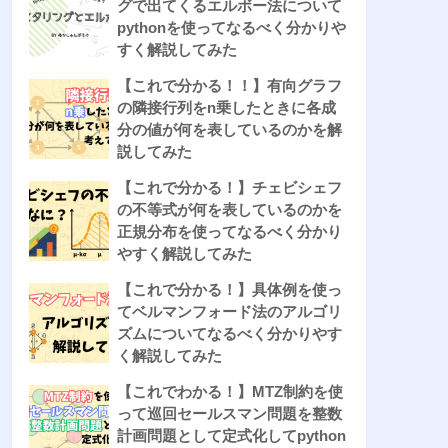
グで出てくるエルボー法について
pythonを使ってなるべく分かりや
すく解説してみた
【これで分かる！！】有向グラフ
の隣接行列をn乗したときに各成
分の値が何を表しているのかを解
説してみた
【これで分かる！】チェビシェフ
の不等式が何を表しているのかを
正規分布を使ってなるべく分かり
やすく解説してみた
【これで分かる！】具体例を使っ
てベルマンフォード法のアルゴリ
ズムについてなるべく分かりやす
く解説してみた
【これでわかる！】MTZ制約を使
って巡回セールスマン問題を整数
計画問題として定式化してpython