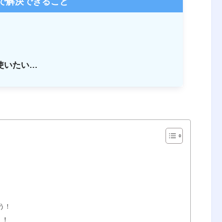
で解決できること
使いたい…
う！
う！