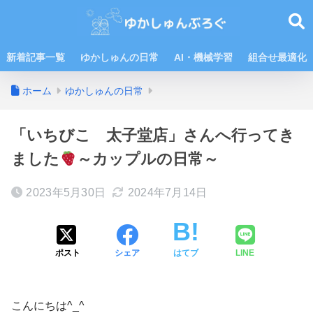
新着記事一覧
ゆかしゅんの日常
AI・機械学習
組合せ最適化
ホーム
ゆかしゅんの日常
「いちびこ 太子堂店」さんへ行ってき
ました
～カップルの日常～
2023年5月30日
2024年7月14日
ポスト
シェア
はてブ
LINE
こんにちは^_^