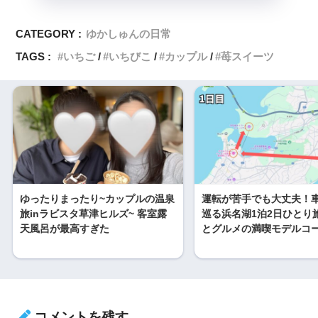
CATEGORY :
ゆかしゅんの日常
TAGS :
いちご
いちびこ
カップル
苺スイーツ
ゆったりまったり~カップルの温泉
運転が苦手でも大丈夫！
旅inラビスタ草津ヒルズ~ 客室露
巡る浜名湖1泊2日ひとり
天風呂が最高すぎた
とグルメの満喫モデルコ
コメントを残す