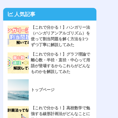
人気記事
【これで分かる！】ハンガリー法
（ハンガリアンアルゴリズム）を
使って割当問題を解く方法を1つ
ずつ丁寧に解説してみた
【これで分かる！】グラフ理論で
離心数・半径・直径・中心って用
語が登場するからこれらがどんな
ものかを解説してみた
トップページ
【これで分かる！】高校数学で勉
強する線形計画法がどんなことに