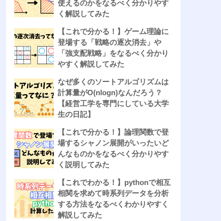
使えるのかをなるべく分かりやす
く解説してみた
【これで分かる！】ゲーム理論に
登場する「戦略の逐次消去」や
「強支配戦略」をなるべく分かり
やすく解説してみた
なぜ多くのソートアルゴリズムは
計算量がO(nlogn)なんだろう？
【経営工学を専門にしている大学
生の日記】
【これで分かる！】論理関数で登
場するシャノン展開がいったいど
んなものかをなるべく分かりやす
く説明してみた
【これでわかる！】pythonで相互
相関を求めて時系列データを分析
する方法をなるべくわかりやすく
解説してみた