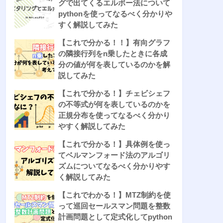
グで出てくるエルボー法について
pythonを使ってなるべく分かりや
すく解説してみた
【これで分かる！！】有向グラフ
の隣接行列をn乗したときに各成
分の値が何を表しているのかを解
説してみた
【これで分かる！】チェビシェフ
の不等式が何を表しているのかを
正規分布を使ってなるべく分かり
やすく解説してみた
【これで分かる！】具体例を使っ
てベルマンフォード法のアルゴリ
ズムについてなるべく分かりやす
く解説してみた
【これでわかる！】MTZ制約を使
って巡回セールスマン問題を整数
計画問題として定式化してpython