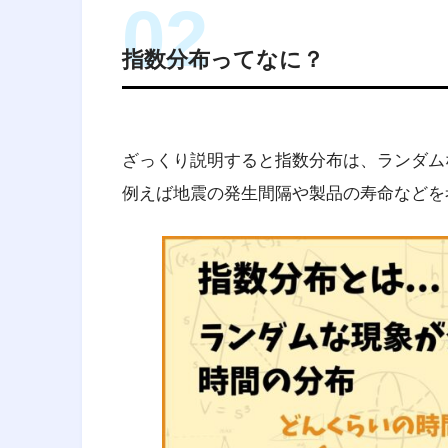
指数分布ってなに？
ざっくり説明すると指数分布は、ランダム
例えば地震の発生間隔や製品の寿命などを
経営工学
（けいえいこうがく、英: eng
料・装置・情報・エネルギーを総
活動である。そのシステムから得
に、工学的な分析・設計の原理・
専門知識と経験を利用する。
引用元 :
経営工学 – Wikipedia