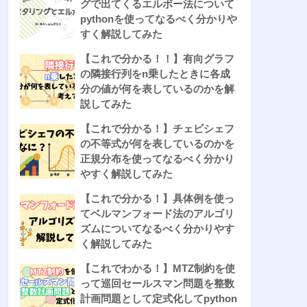
グで出てくるエルボー法について
pythonを使ってなるべく分かりや
すく解説してみた
【これで分かる！！】有向グラフ
の隣接行列をn乗したときに各成
分の値が何を表しているのかを解
説してみた
【これで分かる！】チェビシェフ
の不等式が何を表しているのかを
正規分布を使ってなるべく分かり
やすく解説してみた
【これで分かる！】具体例を使っ
てベルマンフォード法のアルゴリ
ズムについてなるべく分かりやす
く解説してみた
【これでわかる！】MTZ制約を使
って巡回セールスマン問題を整数
計画問題として定式化してpython