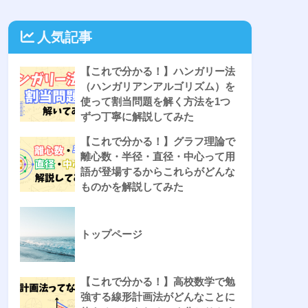
人気記事
【これで分かる！】ハンガリー法
（ハンガリアンアルゴリズム）を
使って割当問題を解く方法を1つ
ずつ丁寧に解説してみた
【これで分かる！】グラフ理論で
離心数・半径・直径・中心って用
語が登場するからこれらがどんな
ものかを解説してみた
トップページ
【これで分かる！】高校数学で勉
強する線形計画法がどんなことに