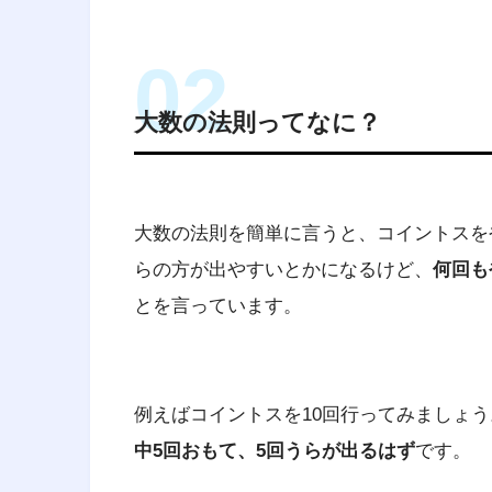
大数の法則ってなに？
大数の法則を簡単に言うと、コイントスを
らの方が出やすいとかになるけど、
何回も
とを言っています。
経営工学
（けいえいこうがく、英: eng
料・装置・情報・エネルギーを総
例えばコイントスを10回行ってみましょ
活動である。そのシステムから得
中5回おもて、5回うらが出るはず
です。
に、工学的な分析・設計の原理・