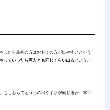
やったら最初の方はおもての方が出やすいとかう
やっていったら両方とも同じくらい出る
というこ
ineering management）は、人・材
合したシステムの設計・改善・確立に関する
う。もしおもてとうらの出やすさが同じ場合、
10回
られる結果を明示し、予測し、評価するため
方法とともに、数学、物理および社会科学の