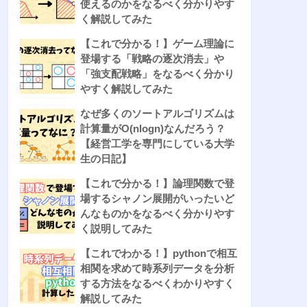
使えるのかをなるべく分かりやす
く解説してみた
【これで分かる！】ゲーム理論に
登場する「戦略の逐次消去」や
「強支配戦略」をなるべく分かり
やすく解説してみた
なぜ多くのソートアルゴリズムは
計算量がO(nlogn)なんだろう？
【経営工学を専門にしている大学
生の日記】
【これで分かる！】論理関数で登
場するシャノン展開がいったいど
んなものかをなるべく分かりやす
く説明してみた
【これでわかる！】pythonで相互
相関を求めて時系列データを分析
する方法をなるべくわかりやすく
解説してみた