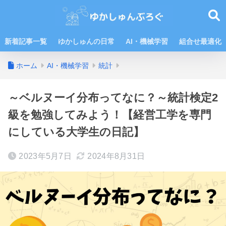
新着記事一覧
ゆかしゅんの日常
AI・機械学習
組合せ最適化
ホーム
AI・機械学習
統計
～ベルヌーイ分布ってなに？～統計検定2
級を勉強してみよう！【経営工学を専門
にしている大学生の日記】
2023年5月7日
2024年8月31日