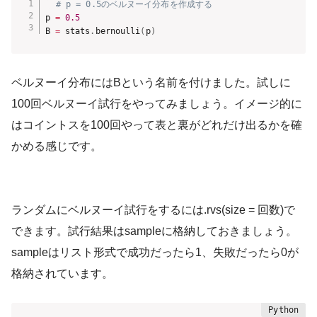
# p = 0.5のベルヌーイ分布を作成する
p 
=
0.5
B 
=
 stats
.
bernoulli
(
p
)
ベルヌーイ分布にはBという名前を付けました。試しに
100回ベルヌーイ試行をやってみましょう。イメージ的に
はコイントスを100回やって表と裏がどれだけ出るかを確
かめる感じです。
ランダムにベルヌーイ試行をするには.rvs(size = 回数)で
できます。試行結果はsampleに格納しておきましょう。
sampleはリスト形式で成功だったら1、失敗だったら0が
格納されています。