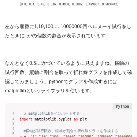
左から順番に1,10,100,…,10000000回ベルヌーイ試行をし
たときに1がの個数の割合が表示されています。
なんとなく0.5に近づいているように見えますね。横軸の
試行回数、縦軸に割合を取って折れ線グラフを作成して確
認してみましょう。pythonでグラフを作成するには
matplotlibというライブラリを使います。
# matplotlibをインポートする
import
 matplotlib
.
pyplot 
as
 plt

#横軸が試行回数、縦軸が割合の折れ線グラフを作成する
n 
=
[
"1"
,
"10"
,
"100"
,
"1000"
,
"10000"
,
"100000"
,
"1000000"
,