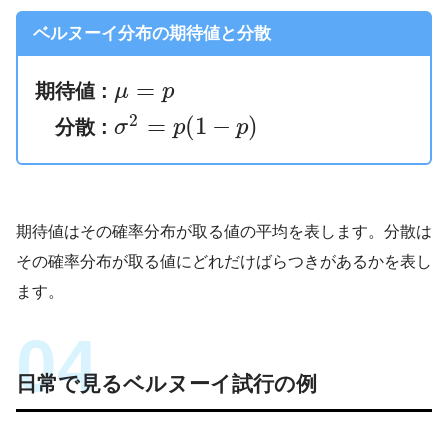
ベルヌーイ分布の期待値と分散
=
期待値 :
μ
p
2
=
(
1
−
)
分散 :
σ
p
p
期待値はその確率分布が取る値の平均を表します。分散は
その確率分布が取る値にどれだけばらつきがあるかを表し
ます。
日常で見るベルヌーイ試行の例