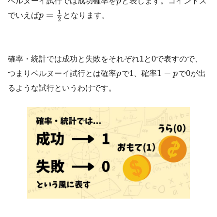
ベルヌーイ試行では成功確率を
p
と表します。コイントス
1
=
でいえば
p
となります。
2
確率・統計では成功と失敗をそれぞれ1と0で表すので、
1
−
つまりベルヌーイ試行とは確率
p
で1、確率
p
で0が出
るような試行というわけです。