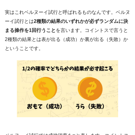
引用元 :
経営工学 – Wikipedia
実はこれベルヌーイ試行と呼ばれるものなんです。ベルヌ
ーイ試行とは
2種類の結果のいずれかが必ずランダムに決
経営、経済の課
まる操作を1回行うこと
を言います。コイントスで言うと
題を理系的な観点から解決する学問です。
2種類の結果とは表が出る（成功）か裏が出る（失敗）か
ということです。