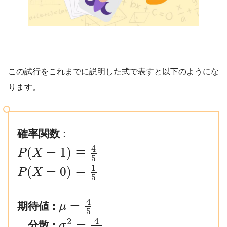
この試行をこれまでに説明した式で表すと以下のようにな
ります。
確率関数
:
4
(
=
1
)
≡
P
X
5
1
(
=
0
)
≡
P
X
5
4
=
期待値 :
μ
5
4
2
=
分散 :
σ