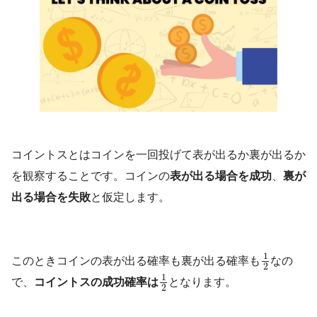
経営工学
（けいえいこうがく、
コイントスとはコインを一回投げて表が出るか裏が出るか
英: engineering management）は、人・
を観察することです。コインの
表が出る場合を成功
、
裏が
材料・装置・情報・エネルギーを総合した
出る場合を失敗
と仮定します。
システムの設計・改善・確立に関する活動
である。そのシステムから得られる結果を
明示し、予測し、評価するために、工学的
1
な分析・設計の原理・方法とともに、数
このときコインの表が出る確率も裏が出る確率も
なの
2
1
学、物理および社会科学の専門知識と経験
で、
コイントスの成功確率は
となります。
2
を利用する。