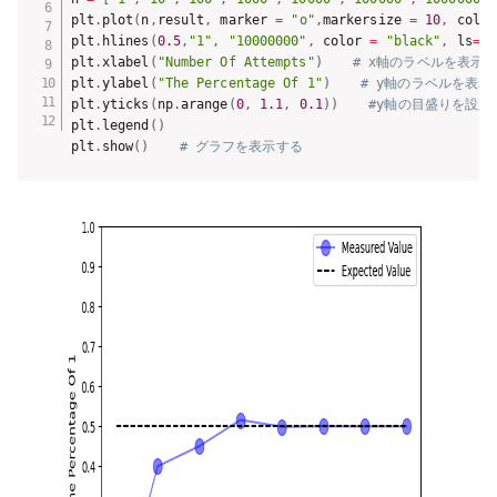
plt
.
plot
(
n
,
result
,
 marker 
=
"o"
,
markersize 
=
10
,
 color
plt
.
hlines
(
0.5
,
"1"
,
"10000000"
,
 color 
=
"black"
,
 ls
=
"-
plt
.
xlabel
(
"Number Of Attempts"
)
# x軸のラベルを表示
plt
.
ylabel
(
"The Percentage Of 1"
)
# y軸のラベルを表示
plt
.
yticks
(
np
.
arange
(
0
,
1.1
,
0.1
)
)
#y軸の目盛りを設定
plt
.
legend
(
)
plt
.
show
(
)
# グラフを表示する