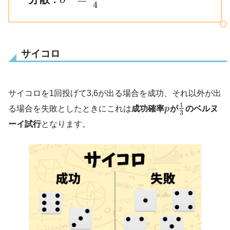
4
サイコロ
サイコロを1回投げて3,6が出る場合を成功、それ以外が出
1
る場合を失敗としたときにこれは
成功確率
p
が
のベルヌ
3
ーイ試行
となります。