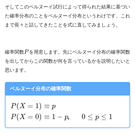
そしてこのベルヌーイ試行によって得られた結果に基づい
た確率分布のことをベルヌーイ分布というわけです。これ
まで長々と話してきたことを式に直してみましょう。
確率関数
P
を用意します。先にベルヌーイ分布の確率関数
を出してからこの関数が何を言っているかを説明したいと
思います。
ベルヌーイ分布の確率関数
(
=
1
)
≡
P
X
p
(
=
0
)
≡
1
−
0
≤
≤
1
P
X
p
,
p