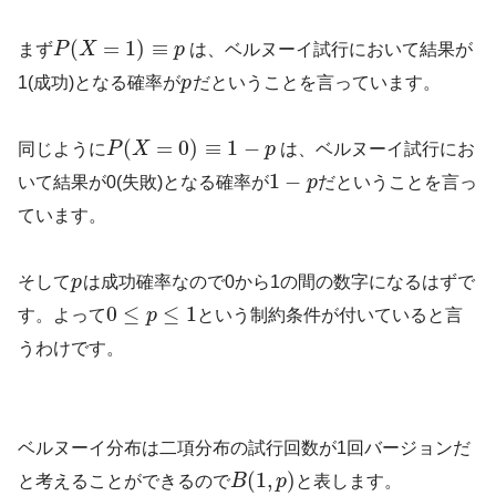
(
=
1
)
≡
まず
P
X
p
は、ベルヌーイ試行において結果が
1(成功)となる確率が
p
だということを言っています。
(
=
0
)
≡
1
−
同じように
P
X
p
は、ベルヌーイ試行にお
1
−
いて結果が0(失敗)となる確率が
p
だということを言っ
ています。
そして
p
は成功確率なので0から1の間の数字になるはずで
0
≤
≤
1
す。よって
p
という制約条件が付いていると言
うわけです。
ベルヌーイ分布は二項分布の試行回数が1回バージョンだ
(
1
,
)
と考えることができるので
B
p
と表します。