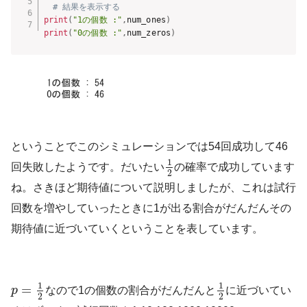
# 結果を表示する
print
(
"1の個数 :"
,
num_ones
)
print
(
"0の個数 :"
,
num_zeros
)
ということでこのシミュレーションでは54回成功して46
1
回失敗したようです。だいたい
の確率で成功しています
2
ね。さきほど期待値について説明しましたが、これは試行
回数を増やしていったときに1が出る割合がだんだんその
期待値に近づいていくということを表しています。
1
1
=
p
なので1の個数の割合がだんだんと
に近づいてい
2
2