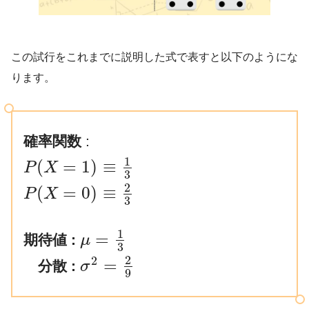
この試行をこれまでに説明した式で表すと以下のようにな
ります。
確率関数
:
1
(
=
1
)
≡
P
X
3
2
(
=
0
)
≡
P
X
3
1
=
期待値 :
μ
3
2
2
=
分散 :
σ
9