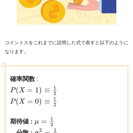
コイントスをこれまでに説明した式で表すと以下のように
なります。
確率関数
:
1
(
=
1
)
≡
P
X
2
1
(
=
0
)
≡
P
X
2
1
=
期待値 :
μ
2
1
2
=
分散 :
σ