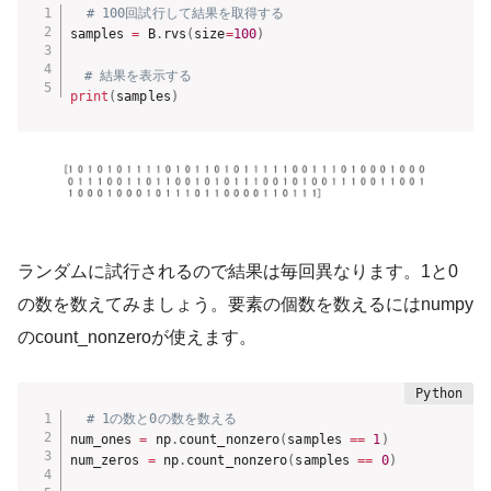
# 100回試行して結果を取得する
samples 
=
 B
.
rvs
(
size
=
100
)
# 結果を表示する
print
(
samples
)
ランダムに試行されるので結果は毎回異なります。1と0
の数を数えてみましょう。要素の個数を数えるにはnumpy
のcount_nonzeroが使えます。
# 1の数と0の数を数える
num_ones 
=
 np
.
count_nonzero
(
samples 
==
1
)
num_zeros 
=
 np
.
count_nonzero
(
samples 
==
0
)