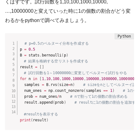
くはずです。試行回数を1,10,100,1000,10000,
…,10000000と変えていった時に1の個数の割合がどう変
わるかをpythonで調べてみましょう。
# p=0.5のベルヌーイ分布を作成する
p 
=
0.5
B 
=
 stats
.
bernoulli
(
p
)
# 結果を格納する空リストを作成する
result 
=
[
]
# 試行回数を1～10000000に変更してベルヌーイ試行をやる
for
 n 
in
[
1
,
10
,
100
,
1000
,
10000
,
100000
,
1000000
,
10000000
]
  samples 
=
 B
.
rvs
(
size
=
n
)
# sizeをnとしてベルヌーイ試
  num_ones 
=
 np
.
count_nonzero
(
samples 
==
1
)
# 1の
  prob 
=
 num_ones
/
n  
# nで割って1の個数の割合求める
  result
.
append
(
prob
)
# resultに1の個数の割合を追加す
#resultを表示する
print
(
result
)