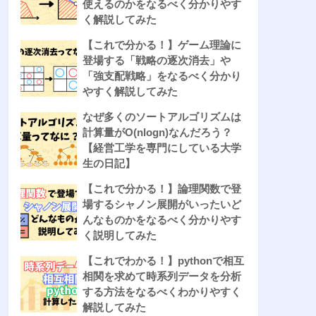
使えるのかをなるべく分かりやす
く解説してみた
【これで分かる！】ゲーム理論に
登場する「戦略の逐次消去」や
「強支配戦略」をなるべく分かり
やすく解説してみた
なぜ多くのソートアルゴリズムは
計算量がO(nlogn)なんだろう？
【経営工学を専門にしている大学
生の日記】
【これで分かる！】論理関数で登
場するシャノン展開がいったいど
んなものかをなるべく分かりやす
く説明してみた
【これでわかる！】pythonで相互
相関を求めて時系列データを分析
する方法をなるべくわかりやすく
解説してみた