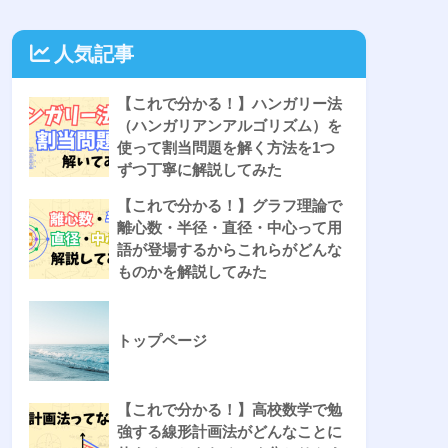
人気記事
【これで分かる！】ハンガリー法
（ハンガリアンアルゴリズム）を
使って割当問題を解く方法を1つ
ずつ丁寧に解説してみた
【これで分かる！】グラフ理論で
離心数・半径・直径・中心って用
語が登場するからこれらがどんな
ものかを解説してみた
トップページ
【これで分かる！】高校数学で勉
強する線形計画法がどんなことに