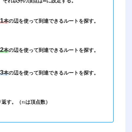
、それ以外の頂点は∞に設定する。
ineering management）は、人・材
合したシステムの設計・改善・確立に関する
1
本
の辺を使って到達できるルートを探す。
られる結果を明示し、予測し、評価するため
方法とともに、数学、物理および社会科学の
2
本
の辺を使って到達できるルートを探す。
3
本
の辺を使って到達できるルートを探す。
、経済の課題を理系的な観点から解決する学問
り返す。（
n
は頂点数）