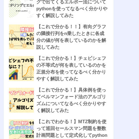
グで出てくるエルボー法について
pythonを使ってなるべく分かりや
すく解説してみた
【これで分かる！！】有向グラフ
の隣接行列をn乗したときに各成
分の値が何を表しているのかを解
説してみた
【これで分かる！】チェビシェフ
の不等式が何を表しているのかを
正規分布を使ってなるべく分かり
やすく解説してみた
【これで分かる！】具体例を使っ
てベルマンフォード法のアルゴリ
ズムについてなるべく分かりやす
く解説してみた
【これでわかる！】MTZ制約を使
って巡回セールスマン問題を整数
計画問題として定式化してpython