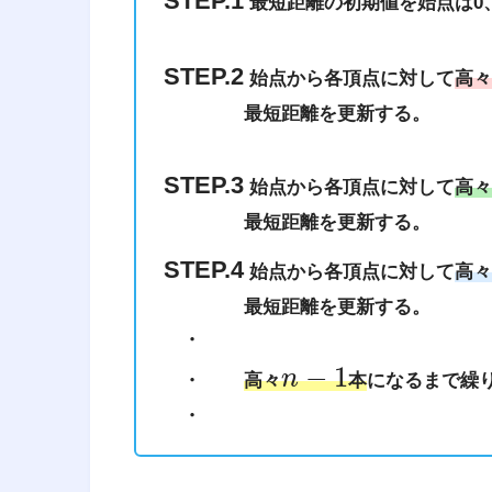
STEP.1
最短距離の初期値を始点は0
経営工学
（けいえいこうがく、英: eng
料・装置・情報・エネルギーを総
STEP.2
始点から各頂点に対して
高々
活動である。そのシステムから得
最短距離を更新する。
に、工学的な分析・設計の原理・
専門知識と経験を利用する。
STEP.3
始点から各頂点に対して
高々
引用元 :
経営工学 – Wikipedia
最短距離を更新する。
STEP.4
始点から各頂点に対して
高々
経営
最短距離を更新する。
です。
・
−
1
n
・
高々
本
になるまで繰
・