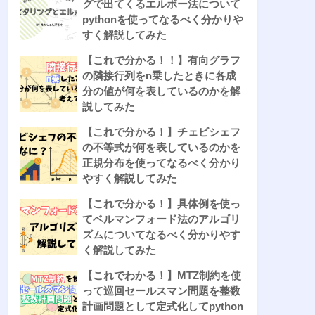
グで出てくるエルボー法について
pythonを使ってなるべく分かりや
すく解説してみた
【これで分かる！！】有向グラフ
の隣接行列をn乗したときに各成
分の値が何を表しているのかを解
説してみた
【これで分かる！】チェビシェフ
の不等式が何を表しているのかを
正規分布を使ってなるべく分かり
やすく解説してみた
【これで分かる！】具体例を使っ
てベルマンフォード法のアルゴリ
ズムについてなるべく分かりやす
く解説してみた
【これでわかる！】MTZ制約を使
って巡回セールスマン問題を整数
計画問題として定式化してpython