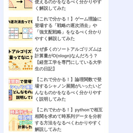
使えるのかをなるべく分かりやす
く解説してみた
【これで分かる！】ゲーム理論に
登場する「戦略の逐次消去」や
「強支配戦略」をなるべく分かり
やすく解説してみた
なぜ多くのソートアルゴリズムは
計算量がO(nlogn)なんだろう？
【経営工学を専門にしている大学
生の日記】
【これで分かる！】論理関数で登
場するシャノン展開がいったいど
んなものかをなるべく分かりやす
く説明してみた
【これでわかる！】pythonで相互
相関を求めて時系列データを分析
する方法をなるべくわかりやすく
解説してみた