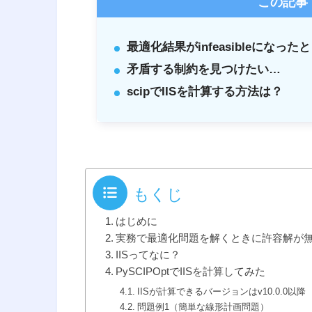
この記事
最適化結果がinfeasibleにな
矛盾する制約を見つけたい…
scipでIISを計算する方法は？
もくじ
はじめに
実務で最適化問題を解くときに許容解が
IISってなに？
PySCIPOptでIISを計算してみた
IISが計算できるバージョンはv10.0.0以降
問題例1（簡単な線形計画問題）