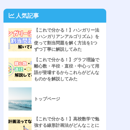
人気記事
【これで分かる！】ハンガリー法
（ハンガリアンアルゴリズム）を
使って割当問題を解く方法を1つ
ずつ丁寧に解説してみた
【これで分かる！】グラフ理論で
離心数・半径・直径・中心って用
語が登場するからこれらがどんな
ものかを解説してみた
トップページ
【これで分かる！】高校数学で勉
強する線形計画法がどんなことに