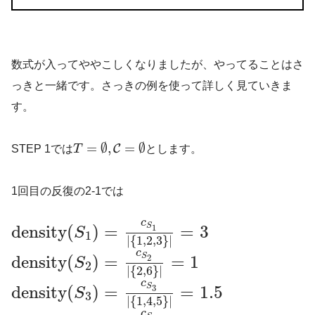
数式が入ってややこしくなりましたが、やってることはさ
っきと一緒です。さっきの例を使って詳しく見ていきま
す。
=
∅
,
=
∅
C
STEP 1では
T
とします。
1回目の反復の2-1では
c
density
(
)
=
=
3
S
1
S
1
|
{
1
,
2
,
3
}
|
c
density
(
)
=
=
1
S
2
S
2
|
{
2
,
6
}
|
c
S
density
(
)
=
=
1.5
3
S
3
|
{
1
,
4
,
5
}
|
c