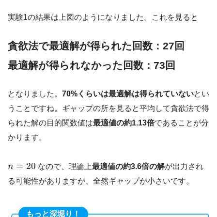
        subset 
=
{
e 
for
 e 
in
range
(
n_elements
)
if
 rand
if
not
 subset
:
実験1の結果は上図のようになりました。これを見ると
            subset
.
add
(
random
.
randint
(
0
,
 n_elements 
-
        S
.
append
(
subset
)
        costs
.
append
(
random
.
randint
(
1
,
10
)
)
貪欲法で最適解が得られた回数：27回
return
 U
,
 S
,
 costs

最適解が得られなかった回数：73回
def
greedy_set_cover
(
U
,
 S
,
 costs
)
:
# 貪欲法による集合被覆問題の解法
# T: 現在カバーされている要素の集合
となりました。
70%くらいは最適解は得られていない
とい
# cover_indices: 選ばれた部分集合のインデックスのリス
    start_time 
=
 time
.
time
(
)
うことですね。ギャップの所を見ると平均して貪欲法で得
    T 
=
set
(
)
られた解の目的関数値は
最適値の約1.13倍
であることが分
    cover_indices 
=
[
]
    remaining_indices 
=
set
(
range
(
len
(
S
)
)
)
かります。
while
 T 
!=
 U
:
        best_index 
=
None
        best_density 
=
float
(
'inf'
)
=
20
n
なので、理論上
最適値の約3.6倍の解
が出力され
for
 i 
in
 remaining_indices
:
            new_elements 
=
 S
[
i
]
-
 T

る可能性がありますが、全然ギャップが小さいです。
if
 new_elements
:
                density 
=
 costs
[
i
]
/
len
(
new_elements
)
if
 density 
<
 best_density
:
もっと深堀り！
                    best_density 
=
 density
