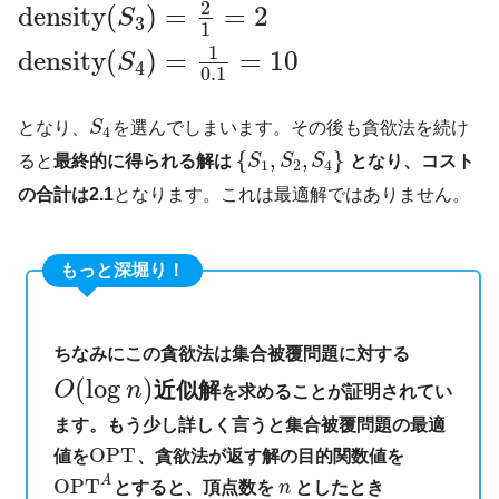
2
density
(
)
=
=
2
S
3
1
1
density
(
)
=
=
10
S
4
0.1
となり、
S
を選んでしまいます。その後も貪欲法を続け
4
{
,
,
}
ると
最終的に得られる解は
S
S
S
となり、コスト
1
2
4
の合計は2.1
となります。これは最適解ではありません。
もっと深堀り！
ちなみにこの貪欲法は集合被覆問題に対する
(
log
)
O
n
近似解
を求めることが証明されてい
ます。もう少し詳しく言うと集合被覆問題の最適
OPT
値を
、貪欲法が返す解の目的関数値を
A
OPT
とすると、頂点数を
n
としたとき