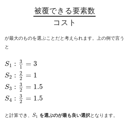
被
覆
で
き
る
要
素
数
コ
ス
ト
が最大のものを選ぶことだと考えられます。上の例で言う
と
3
:
=
3
S
1
1
2
:
=
1
S
2
2
3
:
=
1.5
S
3
2
3
:
=
1.5
S
4
2
と計算でき、
S
を選ぶのが最も良い選択
となります。
1