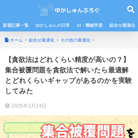
新着記事一覧
ゆかしゅんの日常
AI・機械学習
組合せ最適化
ホーム
組合せ最適化
その他の最適化
【貪欲法はどれくらい精度が高いの？】
集合被覆問題を貪欲法で解いたら最適解
とどれくらいギャップがあるのかを実験
してみた
2025年2月24日