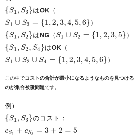
題を理系的な観点から解決する学問です。
{
,
}
は
OK
（
S
S
1
3
∪
=
{
1
,
2
,
3
,
4
,
5
,
6
}
）
S
S
1
3
{
,
}
∪
=
{
1
,
2
,
3
,
5
}
は
NG
（
）
S
S
S
S
1
2
1
2
{
,
,
}
は
OK
（
S
S
S
1
2
4
∪
∪
=
{
1
,
2
,
3
,
4
,
5
,
6
}
）
S
S
S
1
2
4
この中で
コストの合計が最小になるようなものを見つける
のが集合被覆問題
です。
例）
{
,
}
のコスト：
S
S
1
3
+
=
3
+
2
=
5
c
c
S
S
1
3