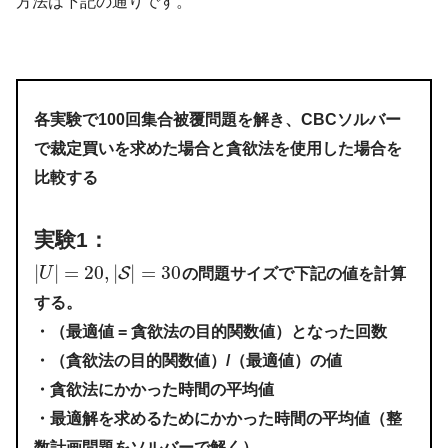
方法は下記の通りです。
各実験で100回集合被覆問題を解き、CBCソルバー
で裁定買いを求めた場合と貪欲法を使用した場合を
比較する
実験1：
|
|
=
20
,
|
|
=
30
S
U
の問題サイズで下記の値を計算
する。
・（最適値 = 貪欲法の目的関数値）となった回数
・（貪欲法の目的関数値）/（最適値）の値
・貪欲法にかかった時間の平均値
・最適解を求めるためにかかった時間の平均値（整
数計画問題をソルバーで解く）