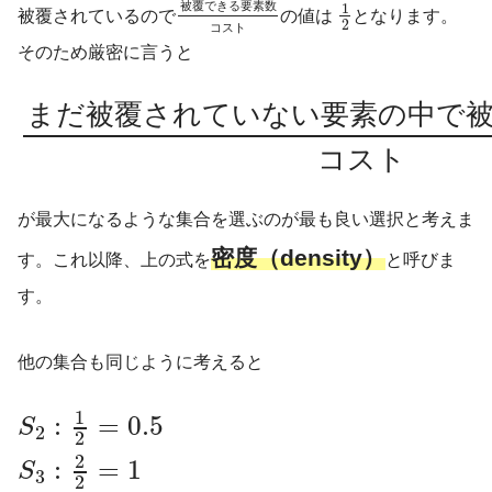
被
覆
で
き
る
要
素
数
1
被覆されているので
の値は
となります。
2
コ
ス
ト
そのため厳密に言うと
ま
だ
被
覆
さ
れ
て
い
な
い
要
素
の
中
で
コ
ス
ト
が最大になるような集合を選ぶのが最も良い選択と考えま
密度（density）
す。これ以降、上の式を
と呼びま
す。
他の集合も同じように考えると
1
:
=
0.5
S
2
2
2
:
=
1
S
3
2