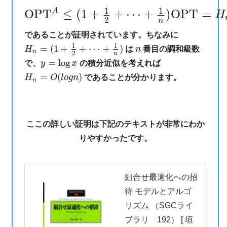
1
1
A
OPT
≤
(
1
+
+
⋯
+
)
OPT
=
H
2
n
であることが証明されています。ちなみに
1
1
=
(
1
+
+
⋯
+
)
H
は
n
番目の調和級数
n
2
n
=
log
で、
y
x
の積分近似を考えれば
=
(
)
H
O
l
o
g
n
であることが分かります。
n
ここの詳しい証明は下記のテキストが非常にわか
りやすかったです。
組合せ最適化への招
待 モデルとアルゴ
リズム （SGCライ
ブラリ 192） [ 垣