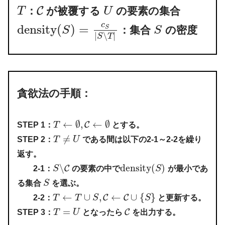
C
：
が被覆する
の要素の集合
T
U
c
density
(
)
=
S
：集合
の密度
S
S
|
∖
|
S
T
貪欲法の手順：
←
∅
,
←
∅
C
STEP 1：
T
とする。
≠
STEP 2：
T
U
である間は以下の2-1～2-2を繰り
返す。
∖
density
(
)
C
2-1：
S
の要素の中で
S
が最小であ
る集合
S
を選ぶ。
←
∪
,
←
∪
{
}
C
C
2-2：
T
T
S
S
と更新する。
=
C
STEP 3：
T
U
となったら
を出力する。