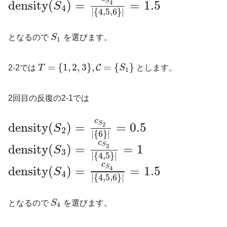
density
(
)
=
=
1.5
S
4
S
4
|
{
4
,
5
,
6
}
|
となるので
S
を選びます。
1
=
{
1
,
2
,
3
}
,
=
{
}
C
2-2では
T
S
とします。
1
2回目の反復の2-1では
c
density
(
)
=
=
0.5
S
2
S
2
|
{
6
}
|
c
S
density
(
)
=
=
1
3
S
3
|
{
4
,
5
}
|
c
density
(
)
=
=
1.5
S
4
S
4
|
{
4
,
5
,
6
}
|
となるので
S
を選びます。
4