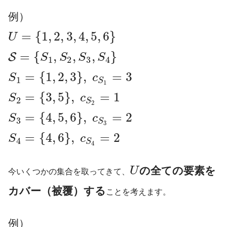
例）
=
{
1
,
2
,
3
,
4
,
5
,
6
}
U
経営工学
（けいえいこうがく、
=
{
,
,
,
}
英: engineering management）は、人・
S
S
S
S
S
1
2
3
4
材料・装置・情報・エネルギーを総合した
=
{
1
,
2
,
3
}
,
=
3
S
c
1
S
1
システムの設計・改善・確立に関する活動
=
{
3
,
5
}
,
=
1
S
c
である。そのシステムから得られる結果を
2
S
2
明示し、予測し、評価するために、工学的
=
{
4
,
5
,
6
}
,
=
2
S
c
3
S
3
な分析・設計の原理・方法とともに、数
=
{
4
,
6
}
,
=
2
S
c
4
S
学、物理および社会科学の専門知識と経験
4
を利用する。
の全ての要素を
U
今いくつかの集合を取ってきて、
引用元 :
経営工学 – Wikipedia
カバー（被覆）する
ことを考えます。
経営、経済の課
例）