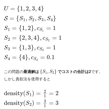
=
{
1
,
2
,
3
,
4
}
U
=
{
,
,
,
}
S
S
S
S
S
1
2
3
4
=
{
1
,
2
}
,
=
1
S
c
1
S
1
=
{
2
,
3
,
4
}
,
=
1
S
c
2
S
2
=
{
1
,
3
}
,
=
1
S
c
3
S
3
=
{
4
}
,
=
0.1
S
c
4
S
4
{
,
}
この問題の
最適解は
S
S
でコストの合計は2
です。
1
2
しかし貪欲法を使用すると
2
density
(
)
=
=
2
S
1
1
3
density
(
)
=
=
3
S
2
1