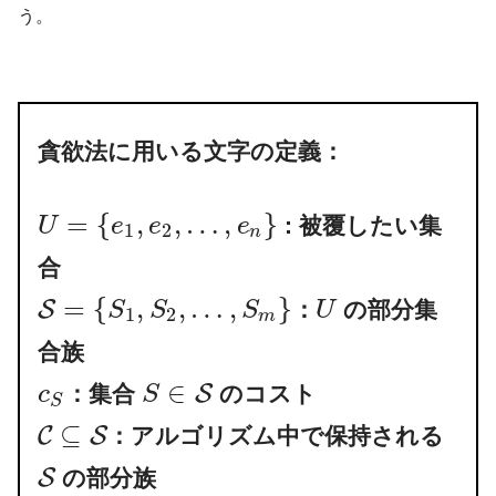
う。
貪欲法に用いる文字の定義：
=
{
,
,
…
,
}
: 被覆したい集
U
e
e
e
1
2
n
合
=
{
,
,
…
,
}
S
：
の部分集
S
S
S
U
1
2
m
合族
∈
S
：集合
のコスト
c
S
S
⊆
C
S
：アルゴリズム中で保持される
S
の部分族