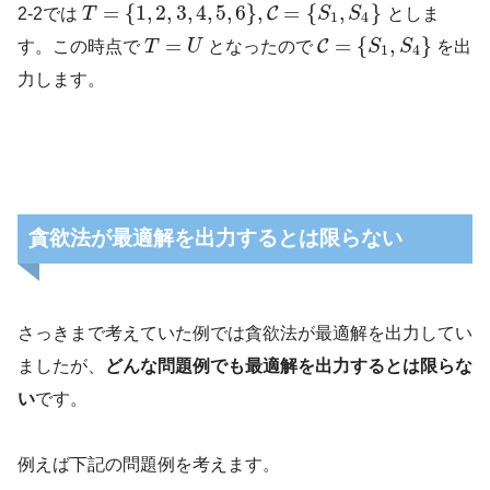
=
{
1
,
2
,
3
,
4
,
5
,
6
}
,
=
{
,
}
C
2-2では
T
S
S
としま
1
4
=
=
{
,
}
C
す。この時点で
T
U
となったので
S
S
を出
1
4
力します。
貪欲法が最適解を出力するとは限らない
さっきまで考えていた例では貪欲法が最適解を出力してい
ましたが、
どんな問題例でも最適解を出力するとは限らな
い
です。
例えば下記の問題例を考えます。