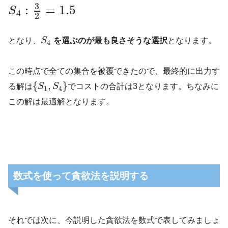
3
:
=
1.5
S
4
2
となり、
S
を選ぶのが最も良さそうな選択
となります。
4
この時点で全ての集合を被覆できたので、最終的に出力す
{
,
}
る解は
S
S
でコストの合計は3となります。ちなみに
1
4
この解は最適解となります。
数式を使って貪欲法を説明する
それでは次に、今説明した貪欲法を数式で表してみましょ