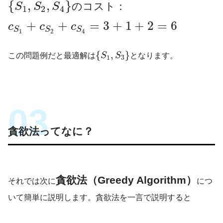
{
,
,
}
のコスト：
S
S
S
1
2
4
+
+
=
3
+
1
+
2
=
6
c
c
c
S
S
S
1
2
4
{
,
}
この問題例だと最適解は
S
S
となります。
1
3
貪欲法ってなに？
貪欲法（Greedy Algorithm）
それでは次に
につ
いて簡単に説明します。貪欲法を一言で説明すると