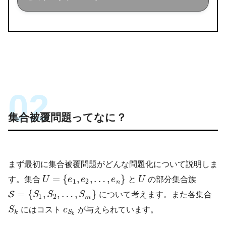
このブログでは経営工学を勉強している現
役理系大学生が、経営工学に関することを
色々話していきます！
集合被覆問題ってなに？
まず最初に集合被覆問題がどんな問題化について説明しま
=
{
,
,
…
,
}
す。集合
U
e
e
e
と
U
の部分集合族
1
2
n
=
{
,
,
…
,
}
S
S
S
S
について考えます。また各集合
1
2
m
S
にはコスト
c
が与えられています。
k
S
k