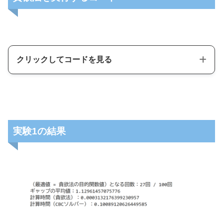
クリックしてコードを見る
import
import
import
 time

実験1の結果
def
generate_instance
(
n_elements
,
 m_subsets
,
 prob
=
0.3
)
# ランダムに集合被覆問題のインスタンスを生成する関数
# U: 被覆すべき要素の集合（0,1,...,n_elements-1）
# S: Uの部分集合のリスト（各部分集合はランダムに選ばれ
# costs: 各部分集合のコスト（ここでは1～10の整数）
    U 
=
set
(
range
(
n_elements
)
)
    S 
=
[
]
    costs 
=
[
]
for
 i 
in
range
(
m_subsets
)
: