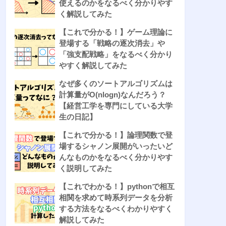
使えるのかをなるべく分かりやす
く解説してみた
【これで分かる！】ゲーム理論に
登場する「戦略の逐次消去」や
「強支配戦略」をなるべく分かり
やすく解説してみた
なぜ多くのソートアルゴリズムは
計算量がO(nlogn)なんだろう？
【経営工学を専門にしている大学
生の日記】
【これで分かる！】論理関数で登
場するシャノン展開がいったいど
んなものかをなるべく分かりやす
く説明してみた
【これでわかる！】pythonで相互
相関を求めて時系列データを分析
する方法をなるべくわかりやすく
解説してみた