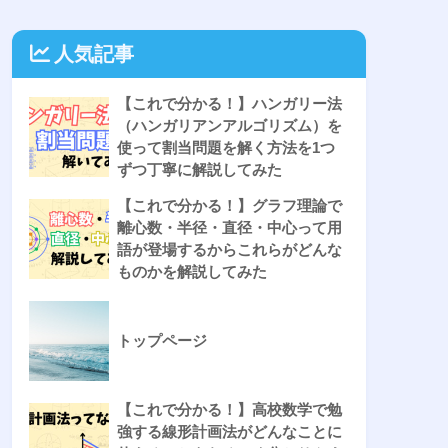
人気記事
【これで分かる！】ハンガリー法
（ハンガリアンアルゴリズム）を
使って割当問題を解く方法を1つ
ずつ丁寧に解説してみた
【これで分かる！】グラフ理論で
離心数・半径・直径・中心って用
語が登場するからこれらがどんな
ものかを解説してみた
トップページ
【これで分かる！】高校数学で勉
強する線形計画法がどんなことに