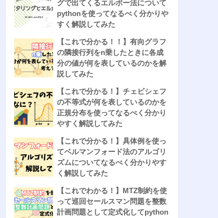
グで出てくるエルボー法について
pythonを使ってなるべく分かりや
すく解説してみた
【これで分かる！！】有向グラフ
の隣接行列をn乗したときに各成
分の値が何を表しているのかを解
説してみた
【これで分かる！】チェビシェフ
の不等式が何を表しているのかを
正規分布を使ってなるべく分かり
やすく解説してみた
【これで分かる！】具体例を使っ
てベルマンフォード法のアルゴリ
ズムについてなるべく分かりやす
く解説してみた
【これでわかる！】MTZ制約を使
って巡回セールスマン問題を整数
計画問題として定式化してpython