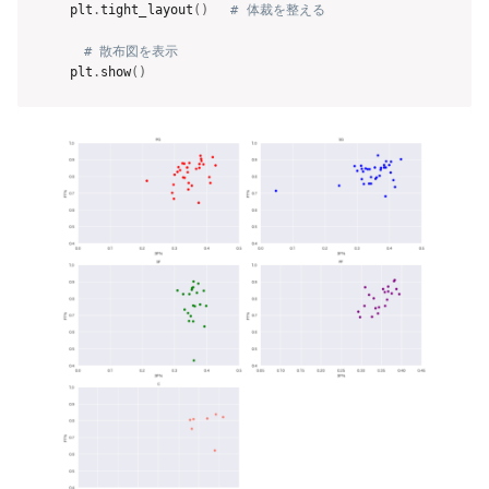
plt
.
tight_layout
(
)
# 体裁を整える
# 散布図を表示
plt
.
show
(
)