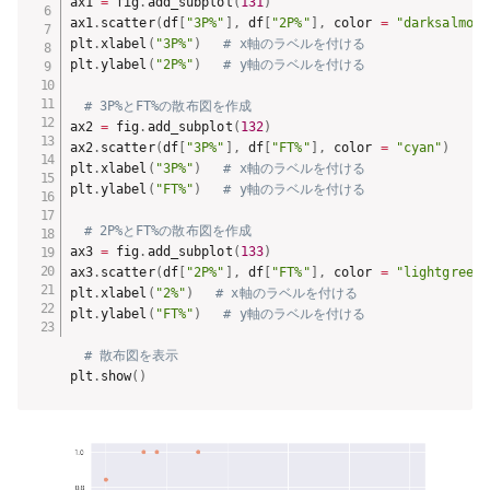
ax1 
=
 fig
.
add_subplot
(
131
)
ax1
.
scatter
(
df
[
"3P%"
]
,
 df
[
"2P%"
]
,
 color 
=
"darksalmon"
plt
.
xlabel
(
"3P%"
)
# x軸のラベルを付ける
plt
.
ylabel
(
"2P%"
)
# y軸のラベルを付ける
# 3P%とFT%の散布図を作成
ax2 
=
 fig
.
add_subplot
(
132
)
ax2
.
scatter
(
df
[
"3P%"
]
,
 df
[
"FT%"
]
,
 color 
=
"cyan"
)
#
plt
.
xlabel
(
"3P%"
)
# x軸のラベルを付ける
plt
.
ylabel
(
"FT%"
)
# y軸のラベルを付ける
# 2P%とFT%の散布図を作成
ax3 
=
 fig
.
add_subplot
(
133
)
ax3
.
scatter
(
df
[
"2P%"
]
,
 df
[
"FT%"
]
,
 color 
=
"lightgreen"
plt
.
xlabel
(
"2%"
)
# x軸のラベルを付ける
plt
.
ylabel
(
"FT%"
)
# y軸のラベルを付ける
# 散布図を表示
plt
.
show
(
)