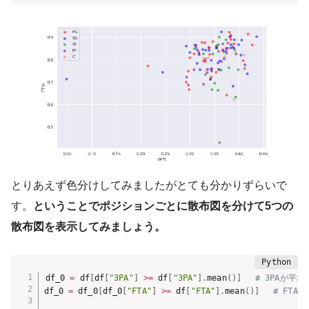
とりあえず色分けしてみましたがとても分かりずらいで
す。
ということでポジションごとに散布図を分けて5つの
散布図を表示してみましょう。
df_0 
=
 df
[
df
[
"3PA"
]
>=
 df
[
"3PA"
]
.
mean
(
)
]
# 3PAが平
df_0 
=
 df_0
[
df_0
[
"FTA"
]
>=
 df
[
"FTA"
]
.
mean
(
)
]
# FTA