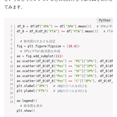
てみます。
df_0 
=
 df
[
df
[
"3PA"
]
>=
 df
[
"3PA"
]
.
mean
(
)
]
# 3PAが平
df_0 
=
 df_0
[
df_0
[
"FTA"
]
>=
 df
[
"FTA"
]
.
mean
(
)
]
# FTA
# 散布図の大きさを設定
fig 
=
 plt
.
figure
(
figsize 
=
[
10
,
6
]
)
# 3P%とFT%の散布図を作成
ax 
=
 fig
.
add_subplot
(
111
)
ax
.
scatter
(
df_0
[
df_0
[
"Pos"
]
==
"PG"
]
[
"3P%"
]
,
 df_0
[
df_0
ax
.
scatter
(
df_0
[
df_0
[
"Pos"
]
==
"SG"
]
[
"3P%"
]
,
 df_0
[
df_0
ax
.
scatter
(
df_0
[
df_0
[
"Pos"
]
==
"SF"
]
[
"3P%"
]
,
 df_0
[
df_0
ax
.
scatter
(
df_0
[
df_0
[
"Pos"
]
==
"PF"
]
[
"3P%"
]
,
 df_0
[
df_0
ax
.
scatter
(
df_0
[
df_0
[
"Pos"
]
==
"C"
]
[
"3P%"
]
,
 df_0
[
df_0
[
plt
.
xlabel
(
"3P%"
)
# x軸のラベルを付ける
plt
.
ylabel
(
"FT%"
)
# y軸のラベルを付ける
ax
.
legend
(
)
# 散布図を表示
plt
.
show
(
)