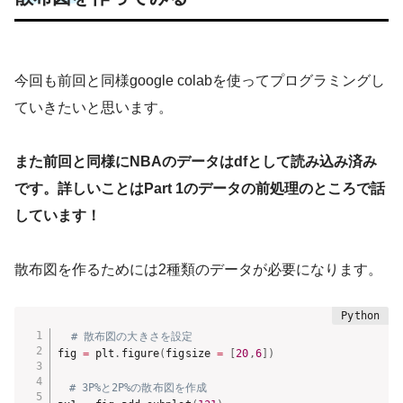
今回も前回と同様google colabを使ってプログラミングし
ていきたいと思います。
また前回と同様にNBAのデータはdfとして読み込み済み
です。詳しいことはPart 1のデータの前処理のところで話
しています！
散布図を作るためには2種類のデータが必要になります。
# 散布図の大きさを設定
fig 
=
 plt
.
figure
(
figsize 
=
[
20
,
6
]
)
# 3P%と2P%の散布図を作成