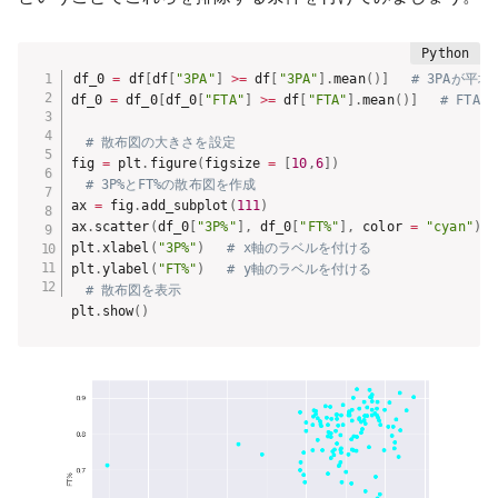
df_0 
=
 df
[
df
[
"3PA"
]
>=
 df
[
"3PA"
]
.
mean
(
)
]
# 3PAが平
df_0 
=
 df_0
[
df_0
[
"FTA"
]
>=
 df
[
"FTA"
]
.
mean
(
)
]
# FTA
# 散布図の大きさを設定
fig 
=
 plt
.
figure
(
figsize 
=
[
10
,
6
]
)
# 3P%とFT%の散布図を作成
ax 
=
 fig
.
add_subplot
(
111
)
ax
.
scatter
(
df_0
[
"3P%"
]
,
 df_0
[
"FT%"
]
,
 color 
=
"cyan"
)
plt
.
xlabel
(
"3P%"
)
# x軸のラベルを付ける
plt
.
ylabel
(
"FT%"
)
# y軸のラベルを付ける
# 散布図を表示
plt
.
show
(
)