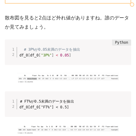
散布図を見ると2点ほど外れ値がありますね。誰のデータ
か見てみましょう。
# 3P%が0.05未満のデータを抽出
df_0
[
df_0
[
"3P%"
]
<
0.05
]
# FT%が0.5未満のデータを抽出

df_0[df_0["FT%"] < 0.5]