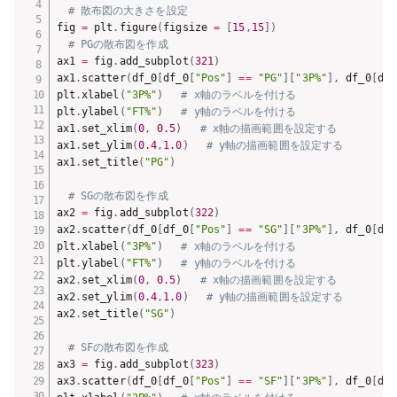
# 散布図の大きさを設定
fig 
=
 plt
.
figure
(
figsize 
=
[
15
,
15
]
)
# PGの散布図を作成
ax1 
=
 fig
.
add_subplot
(
321
)
ax1
.
scatter
(
df_0
[
df_0
[
"Pos"
]
==
"PG"
]
[
"3P%"
]
,
 df_0
[
df_
plt
.
xlabel
(
"3P%"
)
# x軸のラベルを付ける
plt
.
ylabel
(
"FT%"
)
# y軸のラベルを付ける
ax1
.
set_xlim
(
0
,
0.5
)
# x軸の描画範囲を設定する
ax1
.
set_ylim
(
0.4
,
1.0
)
# y軸の描画範囲を設定する
ax1
.
set_title
(
"PG"
)
# SGの散布図を作成
ax2 
=
 fig
.
add_subplot
(
322
)
ax2
.
scatter
(
df_0
[
df_0
[
"Pos"
]
==
"SG"
]
[
"3P%"
]
,
 df_0
[
df_
plt
.
xlabel
(
"3P%"
)
# x軸のラベルを付ける
plt
.
ylabel
(
"FT%"
)
# y軸のラベルを付ける
ax2
.
set_xlim
(
0
,
0.5
)
# x軸の描画範囲を設定する
ax2
.
set_ylim
(
0.4
,
1.0
)
# y軸の描画範囲を設定する
ax2
.
set_title
(
"SG"
)
# SFの散布図を作成
ax3 
=
 fig
.
add_subplot
(
323
)
ax3
.
scatter
(
df_0
[
df_0
[
"Pos"
]
==
"SF"
]
[
"3P%"
]
,
 df_0
[
df_