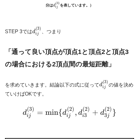
(
3
)
分は
を表しています。）
d
i
j
(
3
)
STEP 3では
d
、つまり
i
j
「通って良い頂点が頂点1と頂点2と頂点3
の場合における2頂点間の最短距離」
(
3
)
を求めていきます。結論以下の式に従って
d
の値を決め
i
j
ていけばOKです。
(
3
)
(
2
)
(
2
)
(
2
)
=
min
{
,
+
}
d
d
d
d
3
3
i
j
i
j
i
j