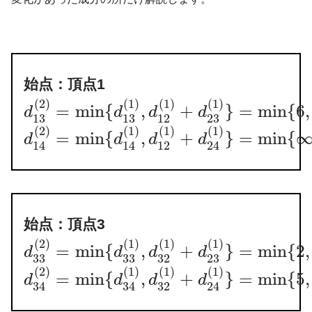
始点：頂点1
(
2
)
(
1
)
(
1
)
(
1
)
=
min
{
,
+
}
=
min
{
6
,
d
d
d
d
13
13
12
23
(
2
)
(
1
)
(
1
)
(
1
)
=
min
{
,
+
}
=
min
{
d
d
d
d
12
14
14
24
始点：頂点3
(
2
)
(
1
)
(
1
)
(
1
)
=
min
{
,
+
}
=
min
{
2
,
d
d
d
d
33
33
32
23
(
2
)
(
1
)
(
1
)
(
1
)
=
min
{
,
+
}
=
min
{
5
,
d
d
d
d
32
34
34
24