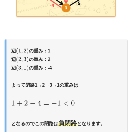
(
1
,
2
)
辺
の重み：1
(
2
,
3
)
辺
の重み：2
(
3
,
1
)
辺
の重み：-4
よって閉路1→2→3→1の重みは
1
+
2
−
4
=
−
1
<
0
負閉路
となるのでこの閉路は
となります。