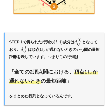
(
1
)
(
,
)
STEP 1で得られた行列の
i
j
成分は
d
となって
i
j
(
1
)
おり、
d
は頂点1しか通れないときの
i
～
j
間の最短
i
j
距離を表しています。つまりこの行列は
「全ての2頂点間における、
頂点1しか
通れないとき
の最短距離」
をまとめた行列となっているんです。