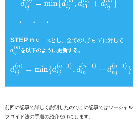
=
min
{
,
+
}
d
d
d
d
3
3
i
j
i
j
i
j
・ ・ ・
STEP n
=
,
∈
k
n
とし、全ての
i
j
V
に対して
(
)
n
d
を以下のように更新する。
i
j
(
)
(
−
1
)
(
−
1
)
(
−
1
)
n
n
n
n
=
min
{
,
+
}
d
d
d
d
i
j
i
j
i
n
n
j
前回の記事で詳しく説明したのでこの記事ではワーシャル
フロイド法の手順の紹介だけにします。