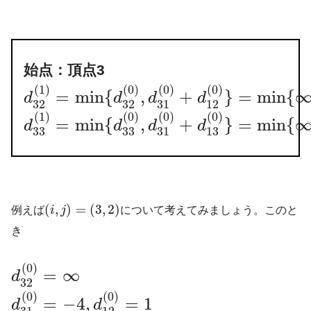
始点：頂点3
(
1
)
(
0
)
(
0
)
(
0
)
=
min
{
,
+
}
=
min
{
d
d
d
d
32
32
31
12
(
1
)
(
0
)
(
0
)
(
0
)
=
min
{
,
+
}
=
min
{
d
d
d
d
33
33
31
13
(
,
)
=
(
3
,
2
)
例えば
i
j
について考えてみましょう。このと
き
(
0
)
=
∞
d
32
(
0
)
(
0
)
=
−
4
,
=
1
d
d