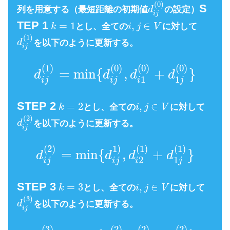
材料・装置・情報・エネルギーを総合した
(
0
)
S
列を用意する（最短距離の初期値
d
の設定）
i
j
システムの設計・改善・確立に関する活動
TEP 1
=
1
,
∈
k
とし、全ての
i
j
V
に対して
である。そのシステムから得られる結果を
(
1
)
d
を以下のように更新する。
明示し、予測し、評価するために、工学的
i
j
な分析・設計の原理・方法とともに、数
(
1
)
(
0
)
(
0
)
(
0
)
=
min
{
,
+
}
d
d
d
d
学、物理および社会科学の専門知識と経験
1
1
i
j
i
j
i
j
を利用する。
STEP 2
=
2
,
∈
k
とし、全ての
i
j
V
に対して
引用元 :
経営工学 – Wikipedia
(
2
)
d
を以下のように更新する。
i
j
(
2
)
1
)
(
1
)
(
1
)
経営、経済の課
=
min
{
,
+
}
d
d
d
d
2
1
i
j
i
j
i
j
題を理系的な観点から解決する学問です。
STEP 3
=
3
,
∈
k
とし、全ての
i
j
V
に対して
(
3
)
d
を以下のように更新する。
i
j
(
3
)
(
2
)
(
2
)
(
2
)