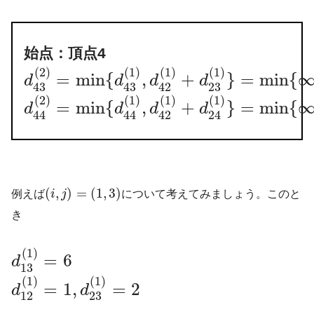
始点：頂点4
(
2
)
(
1
)
(
1
)
(
1
)
=
min
{
,
+
}
=
min
{
d
d
d
d
23
43
43
42
(
2
)
(
1
)
(
1
)
(
1
)
=
min
{
,
+
}
=
min
{
d
d
d
d
44
44
42
24
(
,
)
=
(
1
,
3
)
例えば
i
j
について考えてみましょう。このと
き
(
1
)
=
6
d
13
(
1
)
(
1
)
=
1
,
=
2
d
d
12
23