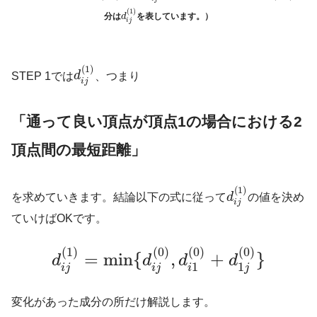
(
1
)
分は
を表しています。）
d
i
j
(
1
)
STEP 1では
d
、つまり
i
j
「通って良い頂点が頂点1の場合における2
頂点間の最短距離」
(
1
)
を求めていきます。結論以下の式に従って
d
の値を決め
i
j
ていけばOKです。
(
1
)
(
0
)
(
0
)
(
0
)
=
min
{
,
+
}
d
d
d
d
1
1
i
j
i
j
i
j
変化があった成分の所だけ解説します。