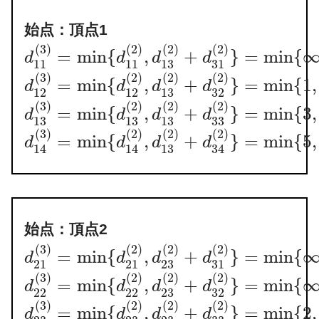
始点：頂点1
(
3
)
(
2
)
(
2
)
(
2
)
=
min
{
,
+
}
=
min
{
d
d
d
d
11
11
13
31
(
3
)
(
2
)
(
2
)
(
2
)
=
min
{
,
+
}
=
min
{
1
,
d
d
d
d
12
12
13
32
(
3
)
(
2
)
(
2
)
(
2
)
=
min
{
,
+
}
=
min
{
3
,
d
d
d
d
33
13
13
13
(
3
)
(
2
)
(
2
)
(
2
)
=
min
{
,
+
}
=
min
{
5
,
d
d
d
d
13
14
14
34
始点：頂点2
(
3
)
(
2
)
(
2
)
(
2
)
=
min
{
,
+
}
=
min
{
d
d
d
d
21
21
23
31
(
3
)
(
2
)
(
2
)
(
2
)
=
min
{
,
+
}
=
min
{
d
d
d
d
22
22
23
32
(
3
)
(
2
)
(
2
)
(
2
)
=
min
{
,
+
}
=
min
{
2
,
d
d
d
d