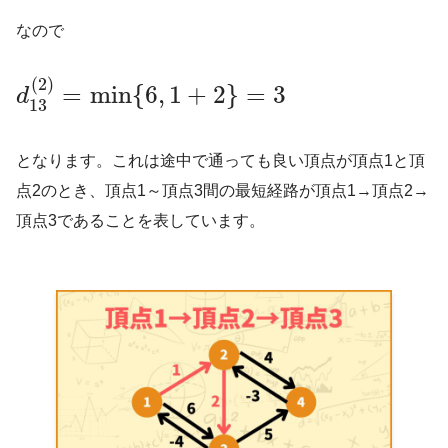
なので
(
2
)
=
min
{
6
,
1
+
2
}
=
3
d
13
となります。これは途中で通っても良い頂点が頂点1と頂
点2のとき、頂点1～頂点3間の最短経路が頂点1→頂点2→
頂点3であることを表しています。