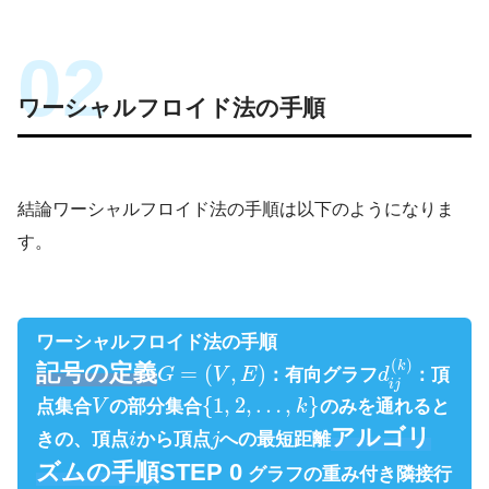
色々話していきます！
ワーシャルフロイド法の手順
結論ワーシャルフロイド法の手順は以下のようになりま
す。
ワーシャルフロイド法の手順
(
)
k
記号の定義
=
(
,
)
G
V
E
：有向グラフ
d
：頂
i
j
{
1
,
2
,
…
,
}
点集合
V
の部分集合
k
のみを通れると
経営工学
（けいえいこうがく、
アルゴリ
きの、頂点
i
から頂点
j
への最短距離
英: engineering management）は、人・
ズムの手順
STEP 0
グラフの重み付き隣接行