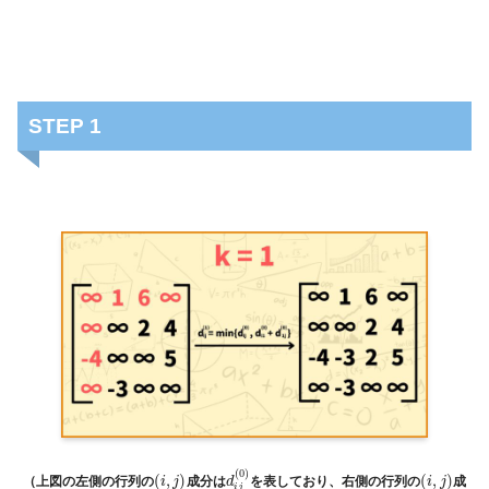
STEP 1
(
0
)
(
,
)
(
,
)
（上図の左側の行列の
成分は
を表しており、右側の行列の
成
i
j
d
i
j
i
j