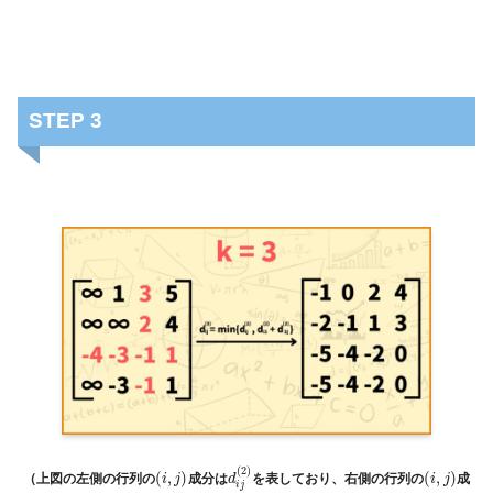
STEP 3
(
2
)
(
,
)
(
,
)
（上図の左側の行列の
成分は
を表しており、右側の行列の
成
i
j
d
i
j
i
j