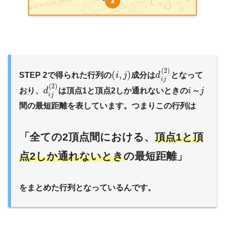
(
2
)
(
,
)
STEP 2で得られた行列の
i
j
成分は
d
となって
i
j
(
2
)
おり、
d
は頂点1と頂点2しか通れないときの
i
～
j
i
j
間の最短距離を表しています。つまりこの行列は
「全ての2頂点間における、
頂点1と頂
点2しか通れないとき
の最短距離」
をまとめた行列となっているんです。