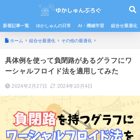
新着記事一覧
ゆかしゅんの日常
AI・機械学習
組合せ最適化
ホーム
組合せ最適化
その他の最適化
具体例を使って負閉路があるグラフにワ
ーシャルフロイド法を適用してみた
2024年2月27日
2024年10月4日