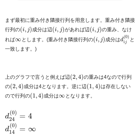
まず最初に重み付き隣接行列を用意します。重み付き隣接
(
,
)
(
,
)
(
,
)
行列の
i
j
成分は辺
i
j
があれば辺
i
j
の重み、なけ
(
0
)
∞
(
,
)
れば
とします。(重み付き隣接行列の
i
j
成分は
d
と
i
j
一致します。)
(
2
,
4
)
上のグラフで言うと例えば辺
の重みは4なので行列
(
2
,
4
)
(
1
,
4
)
の
成分は4となります。逆に辺
は存在しない
(
1
,
4
)
∞
ので行列の
成分は
となります。
(
0
)
=
4
d
24
(
0
)
=
∞
d
14