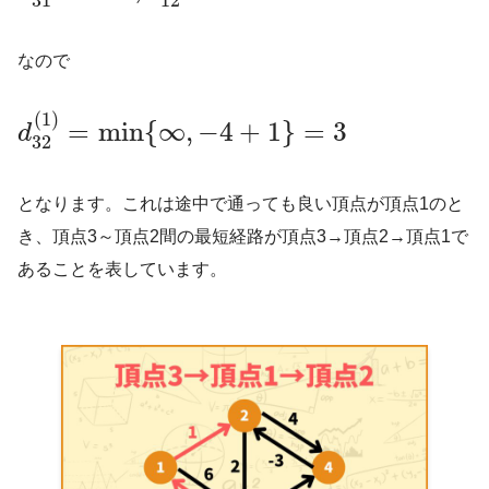
31
12
なので
(
1
)
=
min
{
∞
,
−
4
+
1
}
=
3
d
32
となります。これは途中で通っても良い頂点が頂点1のと
き、頂点3～頂点2間の最短経路が頂点3→頂点2→頂点1で
あることを表しています。