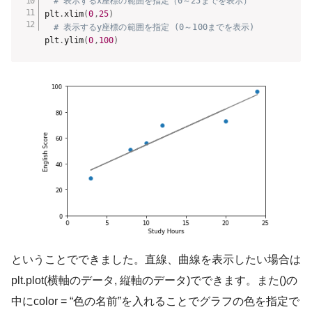
# 表示するx座標の範囲を指定（0～25までを表示）
plt
.
xlim
(
0
,
25
)
# 表示するy座標の範囲を指定 (0～100までを表示)
plt
.
ylim
(
0
,
100
)
ということでできました。直線、曲線を表示したい場合は
plt.plot(横軸のデータ, 縦軸のデータ)でできます。また()の
中にcolor = “色の名前”を入れることでグラフの色を指定で