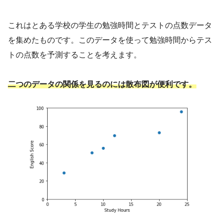
経営工学
（けいえいこうがく、英: engineering
これはとある学校の学生の勉強時間とテストの点数データ
management）は、人・材料・装置・情報・エ
を集めたものです。このデータを使って勉強時間からテス
ネルギーを総合したシステムの設計・改善・確
トの点数を予測することを考えます。
立に関する活動である。そのシステムから得ら
れる結果を明示し、予測し、評価するために、
二つのデータの関係を見るのには散布図が便利です。
工学的な分析・設計の原理・方法とともに、数
学、物理および社会科学の専門知識と経験を利
用する。
引用元 :
経営工学 – Wikipedia
経営、経済の課題を
理系的な観点から解決する学問です。