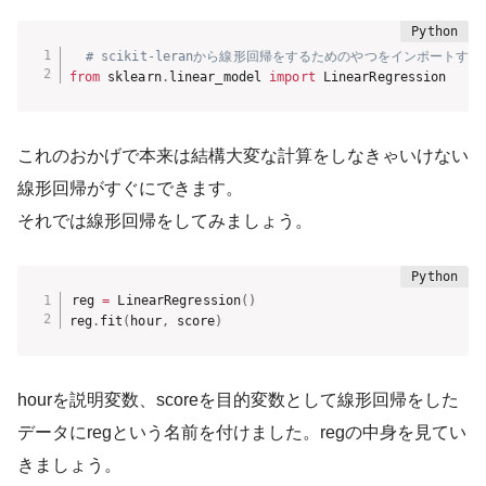
# scikit-leranから線形回帰をするためのやつをインポートする
from
 sklearn
.
linear_model 
import
 LinearRegression
これのおかげで本来は結構大変な計算をしなきゃいけない
線形回帰がすぐにできます。
それでは線形回帰をしてみましょう。
reg 
=
 LinearRegression
(
)
reg
.
fit
(
hour
,
 score
)
hourを説明変数、scoreを目的変数として線形回帰をした
データにregという名前を付けました。regの中身を見てい
きましょう。