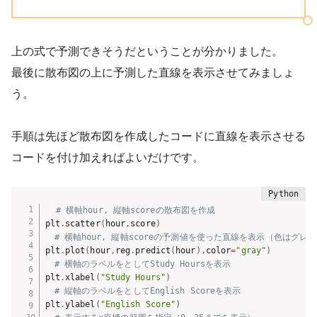
上の式で予測できそうだということが分かりました。
最後に散布図の上に予測した直線を表示させてみましょ
う。
手順は先ほど散布図を作成したコードに直線を表示させる
コードを付け加えればよいだけです。
# 横軸hour, 縦軸scoreの散布図を作成
plt
.
scatter
(
hour
,
score
)
# 横軸hour, 縦軸scoreの予測値を使った直線を表示（色はグレ
plt
.
plot
(
hour
,
reg
.
predict
(
hour
)
,
color
=
"gray"
)
# 横軸のラベルをとしてStudy Hoursを表示
plt
.
xlabel
(
"Study Hours"
)
# 縦軸のラベルをとしてEnglish Scoreを表示
plt
.
ylabel
(
"English Score"
)