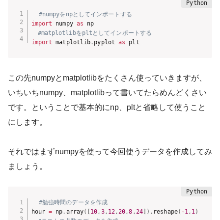
#numpyをnpとしてインポートする
import
 numpy 
as
#matplotlibをpltとしてインポートする
import
 matplotlib
.
pyplot 
as
 plt 
この先numpyとmatplotlibをたくさん使っていきますが、
いちいちnumpy、matplotlibって書いてたらめんどくさい
です。ということで基本的にnp、pltと省略して使うこと
にします。
それではまずnumpyを使って今回使うデータを作成してみ
ましょう。
#勉強時間のデータを作成
hour 
=
 np
.
array
(
[
10
,
3
,
12
,
20
,
8
,
24
]
)
.
reshape
(
-
1
,
1
)