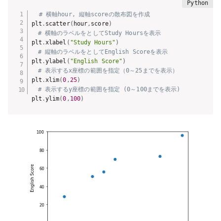
# 横軸hour, 縦軸scoreの散布図を作成
plt
.
scatter
(
hour
,
score
)
# 横軸のラベルをとしてStudy Hoursを表示
plt
.
xlabel
(
"Study Hours"
)
# 縦軸のラベルをとしてEnglish Scoreを表示
plt
.
ylabel
(
"English Score"
)
# 表示するx座標の範囲を指定（0～25までを表示）
plt
.
xlim
(
0
,
25
)
# 表示するy座標の範囲を指定 (0～100までを表示)
plt
.
ylim
(
0
,
100
)