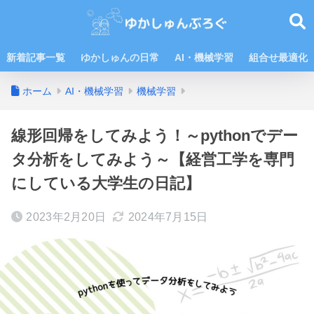
新着記事一覧
ゆかしゅんの日常
AI・機械学習
組合せ最適化
ホーム
AI・機械学習
機械学習
線形回帰をしてみよう！～pythonでデー
タ分析をしてみよう～【経営工学を専門
にしている大学生の日記】
2023年2月20日
2024年7月15日