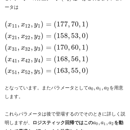
ータは
(
,
,
)
=
(
177
,
70
,
1
)
x
x
y
11
12
1
(
,
,
)
=
(
158
,
53
,
0
)
x
x
y
21
22
2
(
,
,
)
=
(
170
,
60
,
1
)
x
x
y
31
32
3
(
,
,
)
=
(
168
,
56
,
1
)
x
x
y
41
42
4
(
,
,
)
=
(
163
,
55
,
0
)
x
x
y
51
52
5
,
,
となっています。またパラメータとして
a
a
a
を用意
0
1
2
します。
これらパラメータは後で登場するのでそのときに詳しく説
,
,
明しますが、
ロジスティック回帰ではこの
a
a
a
を動
0
1
2