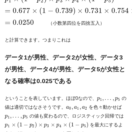
1
2
3
4
5
=
0.677
×
(
1
−
0.739
)
×
0.731
×
0.754
=
0.0250
（小数第四位を四捨五入）
と計算できます。つまりこれは
データ1が男性、データ2が女性、データ3
が男性、データ4が男性、データ5が女性と
なる確率は0.025である
,
…
,
ということを表しています。ほぼ0なので、
p
p
の
1
5
,
,
値は適切ではなさそうです。
a
a
a
を色々動かせば
0
1
2
,
…
,
p
p
の値も変わるので、ロジスティック回帰では
1
5
×
(
1
−
)
×
×
×
(
1
−
)
p
p
p
p
p
を最大にするよ
1
2
3
4
5