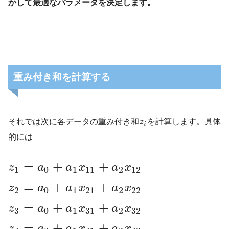
かして最適なパラメータを決定します。
重み付き和を計算する
それでは次に各データの重み付き和
z
を計算します。具体
i
的には
=
+
+
z
a
a
x
a
x
1
0
1
11
2
12
=
+
+
z
a
a
x
a
x
2
0
1
21
2
22
=
+
+
z
a
a
x
a
x
3
0
1
31
2
32
=
+
+
z
a
a
x
a
x