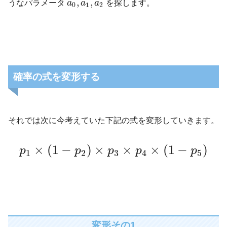
,
,
うなパラメータ
a
a
a
を探します。
0
1
2
確率の式を変形する
それでは次に今考えていた下記の式を変形していきます。
×
(
1
−
)
×
×
×
(
1
−
)
p
p
p
p
p
1
2
3
4
5
変形その1