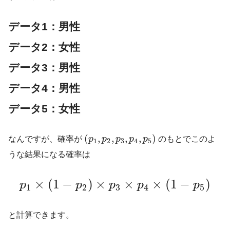
データ1：男性
データ2：女性
データ3：男性
データ4：男性
データ5：女性
(
,
,
,
,
)
なんですが、確率が
p
p
p
p
p
のもとでこのよ
1
2
3
4
5
うな結果になる確率は
×
(
1
−
)
×
×
×
(
1
−
)
p
p
p
p
p
1
2
3
4
5
と計算できます。