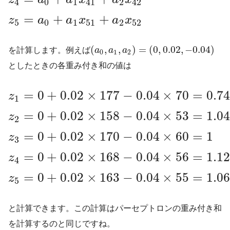
4
0
1
41
2
42
=
+
+
z
a
a
x
a
x
5
0
1
51
2
52
(
,
,
)
=
(
0
,
0.02
,
−
0.04
)
を計算します。例えば
a
a
a
0
1
2
としたときの各重み付き和の値は
=
0
+
0.02
×
177
−
0.04
×
70
=
0.74
z
1
=
0
+
0.02
×
158
−
0.04
×
53
=
1.04
z
2
=
0
+
0.02
×
170
−
0.04
×
60
=
1
z
3
=
0
+
0.02
×
168
−
0.04
×
56
=
1.12
z
4
=
0
+
0.02
×
163
−
0.04
×
55
=
1.06
z
5
と計算できます。この計算はパーセプトロンの重み付き和
を計算するのと同じですね。