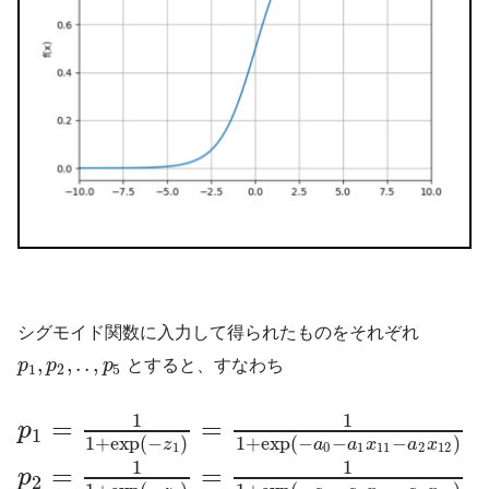
シグモイド関数に入力して得られたものをそれぞれ
,
,
.
.
,
p
p
p
とすると、すなわち
1
2
5
1
1
=
=
p
1
1
+
exp
(
−
)
1
+
exp
(
−
−
−
)
z
a
a
x
a
x
1
0
1
11
2
12
1
1
=
=
p
2