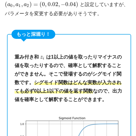
(
,
,
)
=
(
0
,
0.02
,
−
0.04
)
a
a
a
と設定していますが、
0
1
2
パラメータを変更する必要がありそうです。
もっと深堀り！
重み付き和
z
は1以上の値を取ったりマイナスの
i
値を取ったりするので、確率として解釈すること
ができません。そこで登場するのがシグモイド関
数です。
シグモイド関数はどんな実数が入力され
ても必ず0以上1以下の値を返す関数
なので、出力
値を確率として解釈することができます。