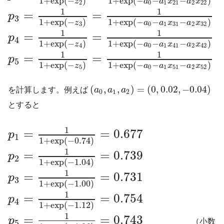
1
+
exp
(
−
)
1
+
exp
(
−
−
−
)
z
a
a
x
a
x
2
0
1
21
2
22
1
1
=
=
p
3
1
+
exp
(
−
)
1
+
exp
(
−
−
−
)
z
a
a
x
a
x
3
0
1
31
2
32
1
1
=
=
p
4
1
+
exp
(
−
)
1
+
exp
(
−
−
−
)
z
a
a
x
a
x
4
0
1
41
2
42
1
1
=
=
p
5
1
+
exp
(
−
)
1
+
exp
(
−
−
−
)
z
a
a
x
a
x
5
0
1
51
2
52
(
,
,
)
=
(
0
,
0.02
,
−
0.04
)
を計算します。例えば
a
a
a
0
1
2
とすると
1
=
=
0.677
p
1
1
+
exp
(
−
0.74
)
1
=
=
0.739
p
2
1
+
exp
(
−
1.04
)
1
=
=
0.731
p
3
1
+
exp
(
−
1.00
)
1
=
=
0.754
p
4
1
+
exp
(
−
1.12
)
1
=
=
0.743
p
（小数
5