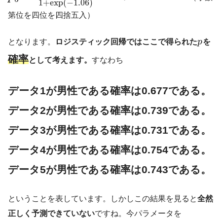
1
+
exp
(
−
1.06
)
第位を四位を四捨五入）
となります。
ロジスティック回帰ではここで得られた
p
を
確率
として考えます。
すなわち
データ1が男性である確率は0.677である。
データ2が男性である確率は0.739である。
データ3が男性である確率は0.731である。
データ4が男性である確率は0.754である。
データ5が男性である確率は0.743である。
ということを表しています。しかしこの結果を見ると
全然
正しく予測できていない
ですね。今パラメータを