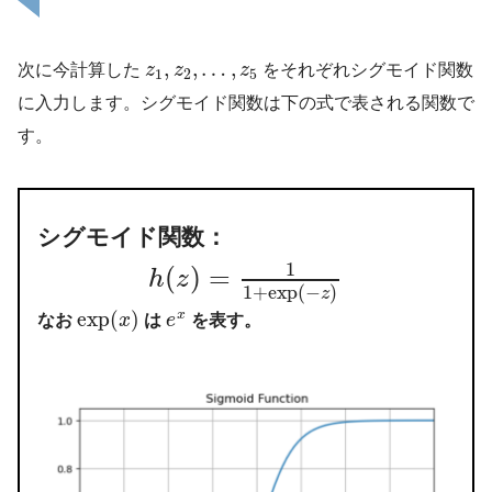
,
,
…
,
次に今計算した
z
z
z
をそれぞれシグモイド関数
1
2
5
に入力します。シグモイド関数は下の式で表される関数で
す。
シグモイド関数：
1
(
)
=
h
z
1
+
exp
(
−
)
z
exp
(
)
x
なお
x
は
e
を表す。