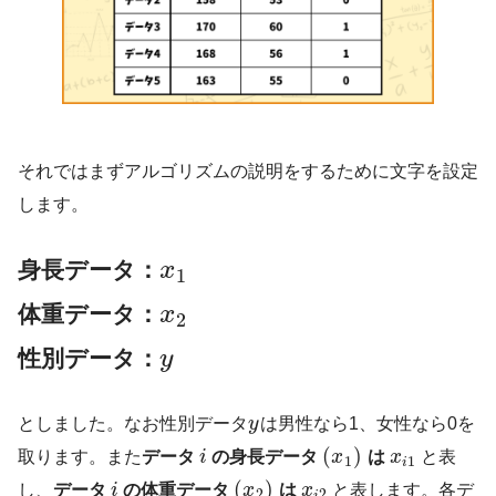
それではまずアルゴリズムの説明をするために文字を設定
します。
身長データ：
x
1
体重データ：
x
2
性別データ：
y
としました。なお性別データ
y
は男性なら1、女性なら0を
(
)
取ります。また
データ
i
の身長データ
x
は
x
と表
1
1
i
(
)
し、
データ
i
の体重データ
x
は
x
と表します。各デ
2
2
i