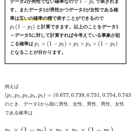
1
−
データ2が男性でない確率なので
p
で表されま
2
す。またデータ1が男性かつデータ2が女性である確
率は
互いの確率の積
で表すことができるので
(
1
−
)
p
p
と計算できます。以上のことをデータ1
1
2
～データ5に対して計算すれば今考えている事象が起
×
(
1
−
)
×
×
×
(
1
−
)
こる確率は
p
p
p
p
p
1
2
3
4
5
となることが分かります。
例えば
(
,
,
,
,
)
=
(
0.677
,
0.739
,
0.731
,
0.754
,
0.743
p
p
p
p
p
1
2
3
4
5
のとき、データ1から順に男性、女性、男性、男性、女性
である確率は
×
(
1
−
)
×
×
×
(
1
−
)
p
p
p
p
p