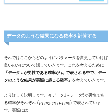
データのような結果になる確率を計算する
それではここからどのようにパラメータを変更していけば
良いのかについて話していきます。これを考えるために
「データ
i
が男性である確率が
p
で表される中で、デー
i
タのような結果が実際に起こる確率」
を考えていきます。
より詳しく説明します。今データ1～データ5が男性であ
(
,
,
,
,
)
る確率がそれぞれ
p
p
p
p
p
で表されていま
1
2
3
4
5
す。実際には