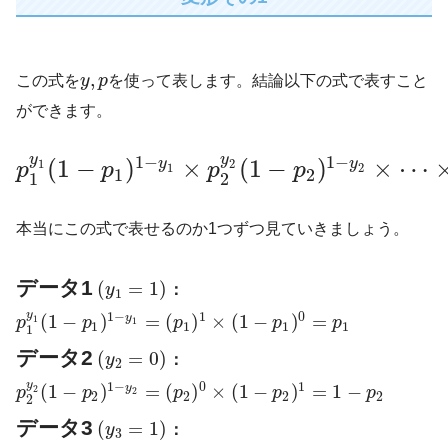
,
この式を
y
p
を使って表します。結論以下の式で表すこと
ができます。
y
y
1
−
1
−
(
1
−
)
×
(
1
−
)
×
⋯
y
y
1
2
p
p
p
p
1
2
1
2
1
2
本当にこの式で表せるのか1つずつ見ていきましょう。
データ1
(
=
1
)
y
：
1
y
1
−
1
0
(
1
−
)
=
(
)
×
(
1
−
)
=
y
1
p
p
p
p
p
1
1
1
1
1
1
データ2
(
=
0
)
y
：
2
y
1
−
0
1
(
1
−
)
=
(
)
×
(
1
−
)
=
1
−
y
2
p
p
p
p
p
2
2
2
2
2
2
データ3
(
=
1
)
y
：
3