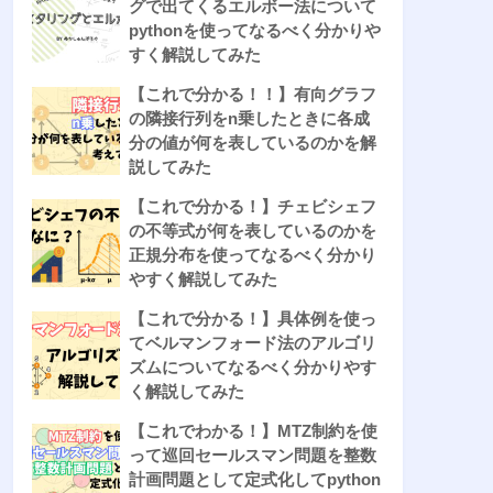
グで出てくるエルボー法について
pythonを使ってなるべく分かりや
すく解説してみた
【これで分かる！！】有向グラフ
の隣接行列をn乗したときに各成
分の値が何を表しているのかを解
説してみた
【これで分かる！】チェビシェフ
の不等式が何を表しているのかを
正規分布を使ってなるべく分かり
やすく解説してみた
【これで分かる！】具体例を使っ
てベルマンフォード法のアルゴリ
ズムについてなるべく分かりやす
く解説してみた
【これでわかる！】MTZ制約を使
って巡回セールスマン問題を整数
計画問題として定式化してpython