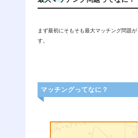
まず最初にそもそも最大マッチング問題が
す。
経営工学
（けいえいこうがく、英: eng
料・装置・情報・エネルギーを総
活動である。そのシステムから得
マッチングってなに？
に、工学的な分析・設計の原理・
専門知識と経験を利用する。
引用元 :
経営工学 – Wikipedia