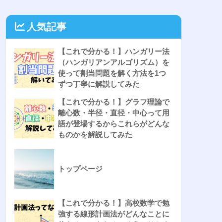
人気記事
【これで分かる！】ハンガリー法
（ハンガリアンアルゴリズム）を
使って割当問題を解く方法を1つ
ずつ丁寧に解説してみた
【これで分かる！】グラフ理論で
離心数・半径・直径・中心って用
語が登場するからこれらがどんな
ものかを解説してみた
トップページ
【これで分かる！】高校数学で勉
強する線形計画法がどんなことに