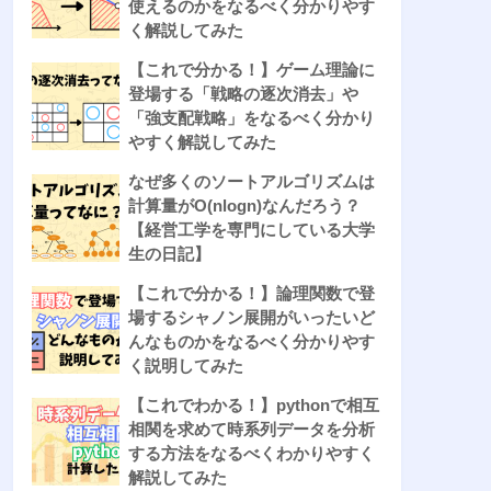
使えるのかをなるべく分かりやす
く解説してみた
【これで分かる！】ゲーム理論に
登場する「戦略の逐次消去」や
「強支配戦略」をなるべく分かり
やすく解説してみた
なぜ多くのソートアルゴリズムは
計算量がO(nlogn)なんだろう？
【経営工学を専門にしている大学
生の日記】
【これで分かる！】論理関数で登
場するシャノン展開がいったいど
んなものかをなるべく分かりやす
く説明してみた
【これでわかる！】pythonで相互
相関を求めて時系列データを分析
する方法をなるべくわかりやすく
解説してみた