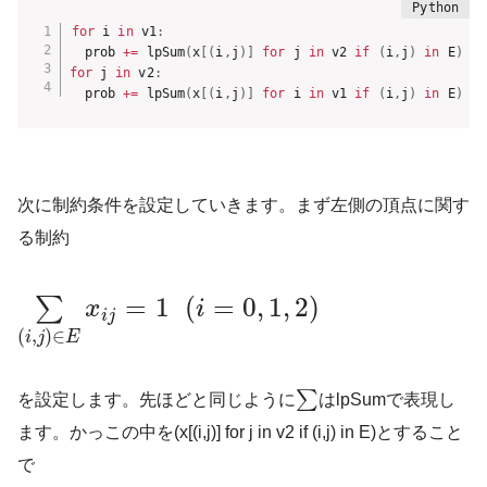
for
 i 
in
 v1
:
  prob 
+=
 lpSum
(
x
[
(
i
,
j
)
]
for
 j 
in
 v2 
if
(
i
,
j
)
in
 E
)
==
for
 j 
in
 v2
:
  prob 
+=
 lpSum
(
x
[
(
i
,
j
)
]
for
 i 
in
 v1 
if
(
i
,
j
)
in
 E
)
==
次に制約条件を設定していきます。まず左側の頂点に関す
る制約
=
1
(
=
0
,
1
,
2
)
∑
x
i
i
j
(
,
)
∈
i
j
E
∑
を設定します。先ほどと同じように
はlpSumで表現し
ます。かっこの中を(x[(i,j)] for j in v2 if (i,j) in E)とすること
で