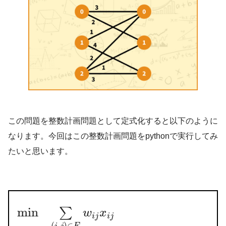
この問題を整数計画問題として定式化すると以下のように
なります。今回はこの整数計画問題をpythonで実行してみ
たいと思います。
min
∑
w
x
i
j
i
j
(
,
)
∈