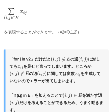
∑
x
i
j
(
,
)
∈
i
j
E
を表現することができます。（v2=[0,1,2]）
(
,
)
∉
(
,
)
「for j in v2」だけだと
i
j
E
の辺
i
j
に対し
ても
x
を足せと言ってしまいます。ところが
i
j
(
,
)
∉
(
,
)
i
j
E
の辺
i
j
に関しては変数
x
を生成して
i
j
いないのでエラーが出てしまいます。
(
,
)
∈
「if (i,j) in E」を加えることで
i
j
E
を満たす辺
(
,
)
i
j
だけを考えることができるため、うまく動きま
す。