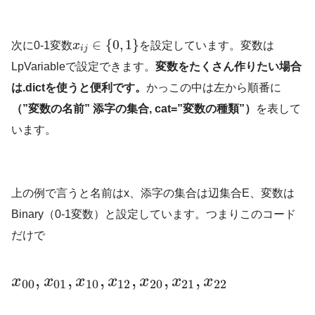
∈
{
0
,
1
}
次に0-1変数
x
を設定しています。変数は
i
j
LpVariableで設定できます。
変数をたくさん作りたい場合
は.dictを使うと便利です。
かっこの中は左から順番に
（”変数の名前” 添字の集合, cat=”変数の種類”）
を表して
います。
上の例で言うと名前はx、添字の集合は辺集合E、変数は
Binary（0-1変数）と設定しています。つまりこのコード
だけで
,
,
,
,
,
,
x
x
x
x
x
x
x
00
01
10
12
20
21
22