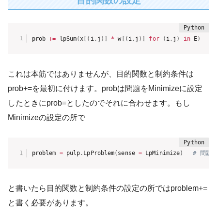
目的関数の設定
prob 
+=
 lpSum
(
x
[
(
i
,
j
)
]
*
 w
[
(
i
,
j
)
]
for
(
i
,
j
)
in
 E
)
#
これは本筋ではありませんが、目的関数と制約条件は
prob+=を最初に付けます。probは問題をMinimizeに設定
したときにprob=としたのでそれに合わせます。もし
Minimizeの設定の所で
problem 
=
 pulp
.
LpProblem
(
sense 
=
 LpMinimize
)
# 問題を
と書いたら目的関数と制約条件の設定の所ではproblem+=
と書く必要があります。