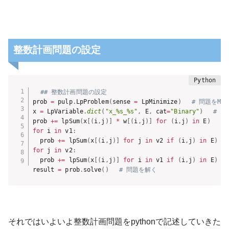
整数計画問題の設定
## 整数計画問題の設定
prob 
=
 pulp
.
LpProblem
(
sense 
=
 LpMinimize
)
# 問題をMin
x 
=
 LpVariable
.
dict
(
"x_%s_%s"
,
 E
,
 cat
=
"Binary"
)
# 
prob 
+=
 lpSum
(
x
[
(
i
,
j
)
]
*
 w
[
(
i
,
j
)
]
for
(
i
,
j
)
in
 E
)
#
for
 i 
in
 v1
:
  prob 
+=
 lpSum
(
x
[
(
i
,
j
)
]
for
 j 
in
 v2 
if
(
i
,
j
)
in
 E
)
==
for
 j 
in
 v2
:
  prob 
+=
 lpSum
(
x
[
(
i
,
j
)
]
for
 i 
in
 v1 
if
(
i
,
j
)
in
 E
)
==
result 
=
 prob
.
solve
(
)
# 問題を解く
それではいよいよ整数計画問題をpythonで記述していきた