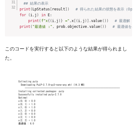
## 結果の表示
print
(
LpStatus
[
result
]
)
# 得られた結果の状態を表示（Opt
for
(
i
,
j
)
in
 E
:
print
(
f"x
{
(
i
,
j
)
}
 ="
,
x
[
(
i
,
j
)
]
.
value
(
)
)
# 最適解（
print
(
"最適値 :"
,
 prob
.
objective
.
value
(
)
)
# 最適値を表
このコードを実行すると以下のような結果が得られまし
た。