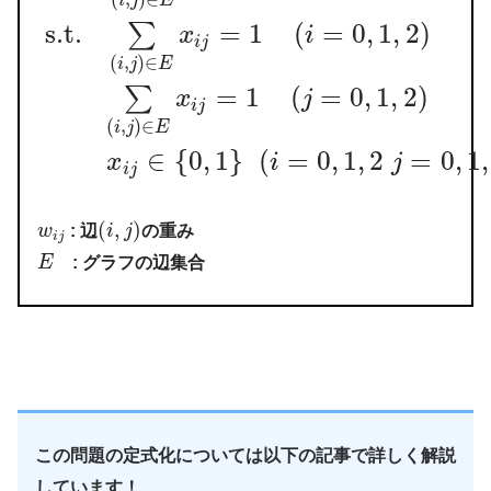
i
j
E
s.t.
=
1
(
=
0
,
1
,
2
)
∑
x
i
i
j
(
,
)
∈
i
j
E
=
1
(
=
0
,
1
,
2
)
∑
x
j
i
j
(
,
)
∈
i
j
E
∈
{
0
,
1
}
(
=
0
,
1
,
2
=
0
,
1
,
x
i
j
i
j
(
,
)
w
: 辺
i
j
の重み
i
j
E
: グラフの辺集合
この問題の定式化については以下の記事で詳しく解説
しています！