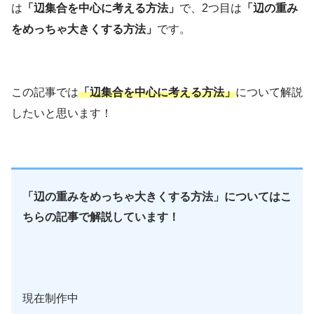
は
「辺集合を中心に考える方法」
で、2つ目は
「辺の重み
をめっちゃ大きくする方法」
です。
この記事では
「辺集合を中心に考える方法」
について解説
したいと思います！
経営工学
（けいえいこうがく、
英: engineering management）は、人・
材料・装置・情報・エネルギーを総合した
システムの設計・改善・確立に関する活動
「辺の重みをめっちゃ大きくする方法」についてはこ
である。そのシステムから得られる結果を
ちらの記事で解説しています！
明示し、予測し、評価するために、工学的
な分析・設計の原理・方法とともに、数
学、物理および社会科学の専門知識と経験
を利用する。
現在制作中
引用元 :
経営工学 – Wikipedia