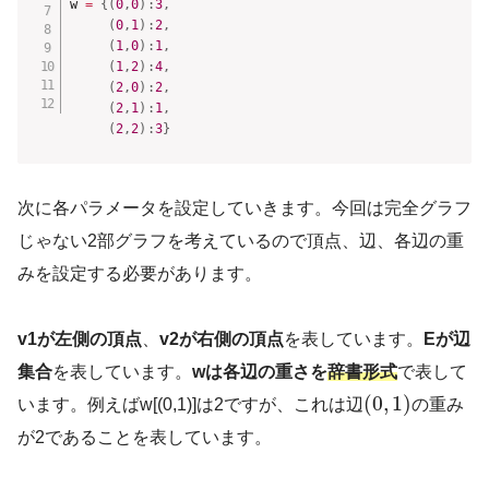
w 
=
{
(
0
,
0
)
:
3
,
(
0
,
1
)
:
2
,
(
1
,
0
)
:
1
,
(
1
,
2
)
:
4
,
(
2
,
0
)
:
2
,
(
2
,
1
)
:
1
,
(
2
,
2
)
:
3
}
次に各パラメータを設定していきます。今回は完全グラフ
じゃない2部グラフを考えているので頂点、辺、各辺の重
みを設定する必要があります。
v1が左側の頂点
、
v2が右側の頂点
を表しています。
Eが辺
集合
を表しています。
wは各辺の重さを
辞書形式
で表して
(
0
,
1
)
います。例えばw[(0,1)]は2ですが、これは辺
の重み
が2であることを表しています。