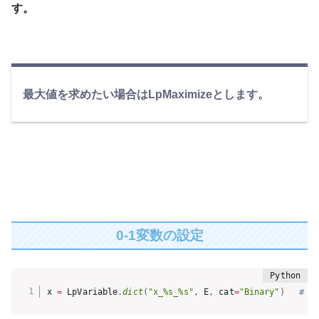
す。
最大値を求めたい場合はLpMaximizeとします。
0-1変数の設定
x 
=
 LpVariable
.
dict
(
"x_%s_%s"
,
 E
,
 cat
=
"Binary"
)
# 