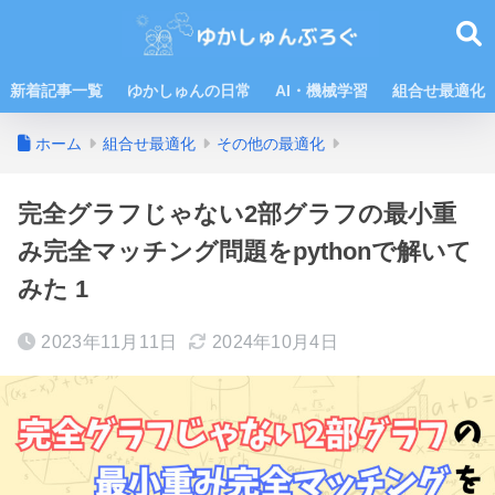
新着記事一覧
ゆかしゅんの日常
AI・機械学習
組合せ最適化
ホーム
組合せ最適化
その他の最適化
完全グラフじゃない2部グラフの最小重
み完全マッチング問題をpythonで解いて
みた 1
2023年11月11日
2024年10月4日