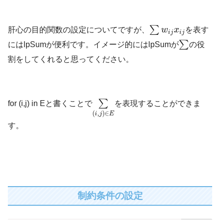
∑
肝心の目的関数の設定についてですが、
w
x
を表す
i
j
i
j
∑
にはlpSumが便利です。イメージ的にはlpSumが
の役
割をしてくれると思ってください。
∑
for (i,j) in Eと書くことで
を表現することができま
(
,
)
∈
i
j
E
す。
制約条件の設定