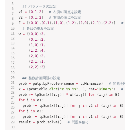
## パラメータの設定
v1 
=
[
0
,
1
,
2
]
# 左側の頂点を設定
v2 
=
[
0
,
1
,
2
]
# 右側の頂点を設定
E 
=
[
(
0
,
0
)
,
(
0
,
1
)
,
(
1
,
0
)
,
(
1
,
2
)
,
(
2
,
0
)
,
(
2
,
1
)
,
(
2
,
2
)
]
# 
# 各辺の重みを設定
w 
=
{
(
0
,
0
)
:
3
,
(
0
,
1
)
:
2
,
(
1
,
0
)
:
1
,
(
1
,
2
)
:
4
,
(
2
,
0
)
:
2
,
(
2
,
1
)
:
1
,
(
2
,
2
)
:
3
}
## 整数計画問題の設定
prob 
=
 pulp
.
LpProblem
(
sense 
=
 LpMinimize
)
# 問題をMin
x 
=
 LpVariable
.
dict
(
"x_%s_%s"
,
 E
,
 cat
=
"Binary"
)
# 
prob 
+=
 lpSum
(
x
[
(
i
,
j
)
]
*
 w
[
(
i
,
j
)
]
for
(
i
,
j
)
in
 E
)
#
for
 i 
in
 v1
:
  prob 
+=
 lpSum
(
x
[
(
i
,
j
)
]
for
 j 
in
 v2 
if
(
i
,
j
)
in
 E
)
==
for
 j 
in
 v2
:
  prob 
+=
 lpSum
(
x
[
(
i
,
j
)
]
for
 i 
in
 v1 
if
(
i
,
j
)
in
 E
)
==
result 
=
 prob
.
solve
(
)
# 問題を解く