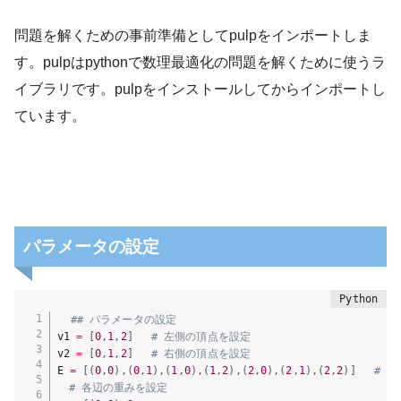
問題を解くための事前準備としてpulpをインポートしま
す。pulpはpythonで数理最適化の問題を解くために使うラ
イブラリです。pulpをインストールしてからインポートし
ています。
パラメータの設定
## パラメータの設定
v1 
=
[
0
,
1
,
2
]
# 左側の頂点を設定
v2 
=
[
0
,
1
,
2
]
# 右側の頂点を設定
E 
=
[
(
0
,
0
)
,
(
0
,
1
)
,
(
1
,
0
)
,
(
1
,
2
)
,
(
2
,
0
)
,
(
2
,
1
)
,
(
2
,
2
)
]
# 
# 各辺の重みを設定