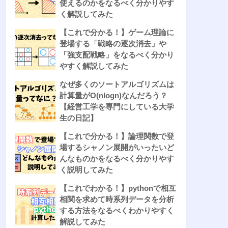
使えるのかをなるべく分かりやす
く解説してみた
【これで分かる！】ゲーム理論に
登場する「戦略の逐次消去」や
「強支配戦略」をなるべく分かり
やすく解説してみた
なぜ多くのソートアルゴリズムは
計算量がO(nlogn)なんだろう？
【経営工学を専門にしている大学
生の日記】
【これで分かる！】論理関数で登
場するシャノン展開がいったいど
んなものかをなるべく分かりやす
く説明してみた
【これでわかる！】pythonで相互
相関を求めて時系列データを分析
する方法をなるべくわかりやすく
解説してみた