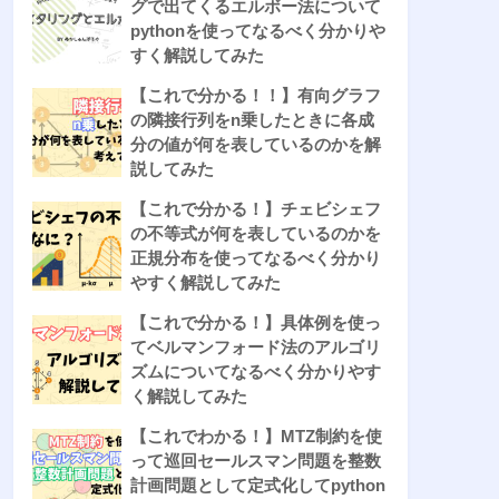
グで出てくるエルボー法について
pythonを使ってなるべく分かりや
すく解説してみた
【これで分かる！！】有向グラフ
の隣接行列をn乗したときに各成
分の値が何を表しているのかを解
説してみた
【これで分かる！】チェビシェフ
の不等式が何を表しているのかを
正規分布を使ってなるべく分かり
やすく解説してみた
【これで分かる！】具体例を使っ
てベルマンフォード法のアルゴリ
ズムについてなるべく分かりやす
く解説してみた
【これでわかる！】MTZ制約を使
って巡回セールスマン問題を整数
計画問題として定式化してpython