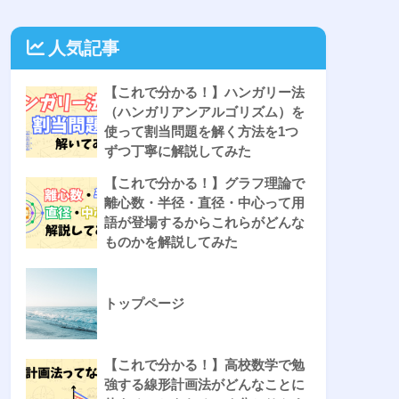
人気記事
【これで分かる！】ハンガリー法
（ハンガリアンアルゴリズム）を
使って割当問題を解く方法を1つ
ずつ丁寧に解説してみた
【これで分かる！】グラフ理論で
離心数・半径・直径・中心って用
語が登場するからこれらがどんな
ものかを解説してみた
トップページ
【これで分かる！】高校数学で勉
強する線形計画法がどんなことに