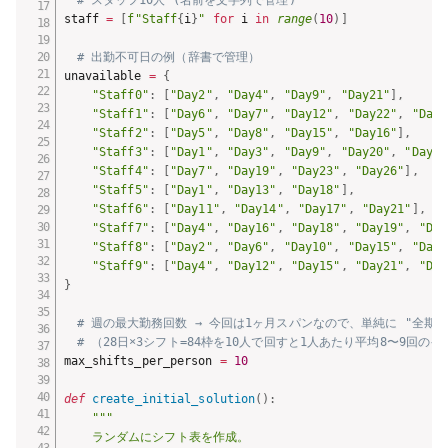
# スタッフ10人 (名前を文字列で管理)
staff 
=
[
f"Staff
{
i
}
"
for
 i 
in
range
(
10
)
]
# 出勤不可日の例（辞書で管理）
unavailable 
=
{
"Staff0"
:
[
"Day2"
,
"Day4"
,
"Day9"
,
"Day21"
]
,
"Staff1"
:
[
"Day6"
,
"Day7"
,
"Day12"
,
"Day22"
,
"Day2
"Staff2"
:
[
"Day5"
,
"Day8"
,
"Day15"
,
"Day16"
]
,
"Staff3"
:
[
"Day1"
,
"Day3"
,
"Day9"
,
"Day20"
,
"Day25
"Staff4"
:
[
"Day7"
,
"Day19"
,
"Day23"
,
"Day26"
]
,
"Staff5"
:
[
"Day1"
,
"Day13"
,
"Day18"
]
,
"Staff6"
:
[
"Day11"
,
"Day14"
,
"Day17"
,
"Day21"
]
,
"Staff7"
:
[
"Day4"
,
"Day16"
,
"Day18"
,
"Day19"
,
"Day
"Staff8"
:
[
"Day2"
,
"Day6"
,
"Day10"
,
"Day15"
,
"Day2
"Staff9"
:
[
"Day4"
,
"Day12"
,
"Day15"
,
"Day21"
,
"Day
}
# 週の最大勤務回数 → 今回は1ヶ月スパンなので、単純に "全期間
# （28日×3シフト=84枠を10人で回すと1人あたり平均8〜9回の
max_shifts_per_person 
=
10
def
create_initial_solution
(
)
:
"""

    ランダムにシフト表を作成。
