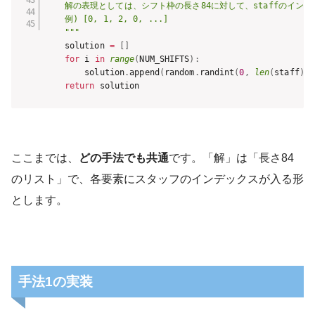
    解の表現としては、シフト枠の長さ84に対して、staffのイン
    例) [0, 1, 2, 0, ...]

    """
    solution 
=
[
]
for
 i 
in
range
(
NUM_SHIFTS
)
:
        solution
.
append
(
random
.
randint
(
0
,
len
(
staff
)
-
return
 solution
ここまでは、
どの手法でも共通
です。「解」は「長さ84
のリスト」で、各要素にスタッフのインデックスが入る形
とします。
手法1の実装