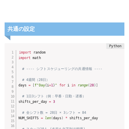
共通の設定
import
import
 math

# ---- シフトスケジューリングの共通情報 ----
# 4週間（28日）
days 
=
[
f"Day
{
i
+
1
}
"
for
 i 
in
range
(
28
)
]
# 1日3シフト（例：早番・日勤・遅番）
shifts_per_day 
=
3
# 全シフト数 = 28日 × 3シフト = 84
NUM_SHIFTS 
=
len
(
days
)
*
 shifts_per_day
