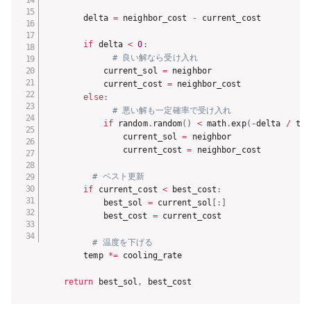
        delta 
=
 neighbor_cost 
-
 current_cost

if
 delta 
<
0
:
# 良い解なら受け入れ
            current_sol 
=
 neighbor

            current_cost 
=
 neighbor_cost

else
:
# 悪い解も一定確率で受け入れ
if
 random
.
random
(
)
<
 math
.
exp
(
-
delta 
/
 tem
                current_sol 
=
 neighbor

                current_cost 
=
 neighbor_cost

# ベスト更新
if
 current_cost 
<
 best_cost
:
            best_sol 
=
 current_sol
[
:
]
            best_cost 
=
 current_cost

# 温度を下げる
        temp 
*=
 cooling_rate

return
 best_sol
,
 best_cost