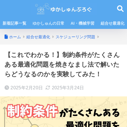
新着記事一覧
ゆかしゅんの日常
AI・機械学習
組合せ最適化
ホーム
組合せ最適化
スケジューリング問題
【これでわかる！】制約条件がたくさん
ある最適化問題を焼きなまし法で解いた
らどうなるのかを実験してみた！
2025年2月20日
2025年3月24日