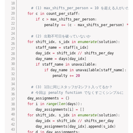
# (1) max_shifts_per_person = 10 を超える人が
for
 c 
in
 count_per_staff
:
if
 c 
>
 max_shifts_per_person
:
            penalty 
+=
(
c 
-
 max_shifts_per_person
)
*
1
# (2) 出勤不可日を破っていないか
for
 shift_idx
,
 s_idx 
in
enumerate
(
solution
)
:
        staff_name 
=
 staff
[
s_idx
]
        day_idx 
=
 shift_idx 
//
 shifts_per_day

        day_name 
=
 days
[
day_idx
]
if
 staff_name 
in
 unavailable
:
if
 day_name 
in
 unavailable
[
staff_name
]
:
                penalty 
+=
20
# (3) 1日に同じスタッフが2シフト入ってるか？
# 今回は penalty function でなくすごくシンプルに
    day_assignments 
=
{
}
for
 i 
in
range
(
len
(
days
)
)
:
        day_assignments
[
i
]
=
[
]
for
 shift_idx
,
 s_idx 
in
enumerate
(
solution
)
:
        day_idx 
=
 shift_idx 
//
 shifts_per_day

        day_assignments
[
day_idx
]
.
append
(
s_idx
)
for
 d 
in
 day_assignments
: