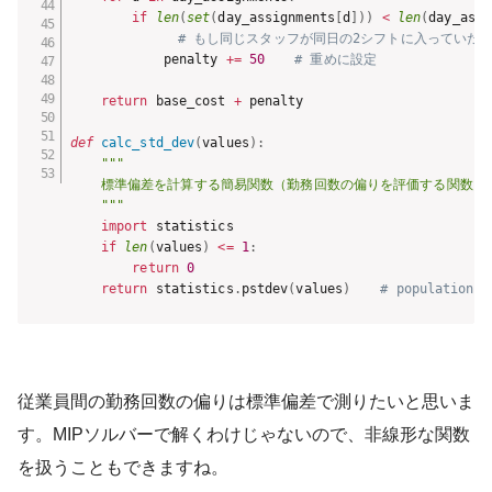
if
len
(
set
(
day_assignments
[
d
]
)
)
<
len
(
day_assi
# もし同じスタッフが同日の2シフトに入っていた
            penalty 
+=
50
# 重めに設定
return
 base_cost 
+
 penalty

def
calc_std_dev
(
values
)
:
"""

    標準偏差を計算する簡易関数（勤務回数の偏りを評価する関数）

    """
import
 statistics

if
len
(
values
)
<=
1
:
return
0
return
 statistics
.
pstdev
(
values
)
# population s
従業員間の勤務回数の偏りは標準偏差で測りたいと思いま
す。MIPソルバーで解くわけじゃないので、非線形な関数
を扱うこともできますね。