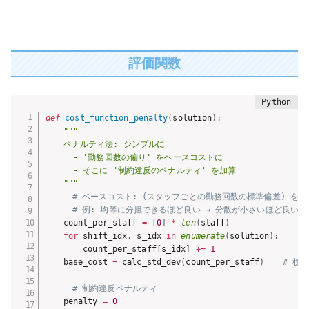
評価関数
def
cost_function_penalty
(
solution
)
:
"""

    ペナルティ法: シンプルに

      - '勤務回数の偏り' をベースコストに

      - そこに '制約違反のペナルティ' を加算

    """
# ベースコスト: (スタッフごとの勤務回数の標準偏差) を
# 例: 均等に分担できるほど良い → 分散が小さいほど良い
    count_per_staff 
=
[
0
]
*
len
(
staff
)
for
 shift_idx
,
 s_idx 
in
enumerate
(
solution
)
:
        count_per_staff
[
s_idx
]
+=
1
    base_cost 
=
 calc_std_dev
(
count_per_staff
)
# 標
# 制約違反ペナルティ
    penalty 
=
0