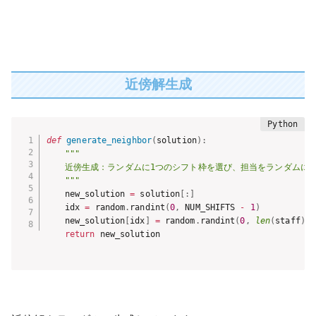
近傍解生成
def
generate_neighbor
(
solution
)
:
"""

    近傍生成：ランダムに1つのシフト枠を選び、担当をランダムに変
    """
    new_solution 
=
 solution
[
:
]
    idx 
=
 random
.
randint
(
0
,
 NUM_SHIFTS 
-
1
)
    new_solution
[
idx
]
=
 random
.
randint
(
0
,
len
(
staff
)
-
return