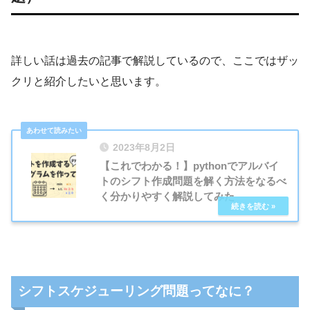
詳しい話は過去の記事で解説しているので、ここではザッ
クリと紹介したいと思います。
2023年8月2日
【これでわかる！】pythonでアルバイ
経営工学
（けいえいこうがく、
トのシフト作成問題を解く方法をなるべ
く分かりやすく解説してみた
英: engineering management）は、人・
材料・装置・情報・エネルギーを総合した
システムの設計・改善・確立に関する活動
である。そのシステムから得られる結果を
明示し、予測し、評価するために、工学的
シフトスケジューリング問題ってなに？
な分析・設計の原理・方法とともに、数