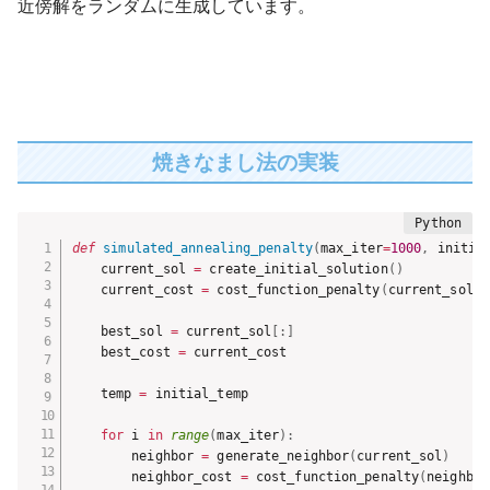
近傍解をランダムに生成しています。
焼きなまし法の実装
def
simulated_annealing_penalty
(
max_iter
=
1000
,
 initia
    current_sol 
=
 create_initial_solution
(
)
    current_cost 
=
 cost_function_penalty
(
current_sol
)
    best_sol 
=
 current_sol
[
:
]
    best_cost 
=
 current_cost

    temp 
=
 initial_temp

for
 i 
in
range
(
max_iter
)
:
        neighbor 
=
 generate_neighbor
(
current_sol
)
        neighbor_cost 
=
 cost_function_penalty
(
neighbor