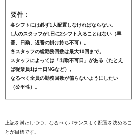
要件：
各シフトには
必ず1人
配置しなければならない。
1人のスタッフが1日に
2シフト入る
ことはない（早
番、日勤、遅番の掛け持ち不可）。
各スタッフの
総勤務回数
は最大10回まで。
スタッフによっては「出勤不可日」がある（たとえ
ば従業員1は土日NGなど）。
なるべく
全員の勤務回数が偏らない
ようにしたい
（公平性）。
上記を満たしつつ、なるべくバランスよく配置を決めるこ
とが目標です。