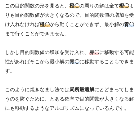
この目的関数の形を見ると、
橙〇
の周りの解は全て
橙〇
よ
りも目的関数値が大きくなるので、目的関数値の増加を受
け入れなければ
橙〇
から動くことができず、最小解の
青〇
まで行くことができません。
しかし目的関数値の増加を受け入れ、
赤〇
に移動する可能
性があればそこから最小解の
青〇
に移動することもできま
す。
このように焼きなまし法では
局所最適解
にとどまってしま
うのを防ぐために、とある確率で目的関数が大きくなる解
にも移動するようなアルゴリズムになっているんです。