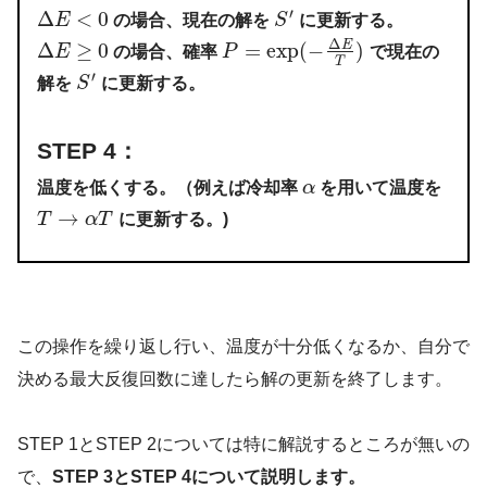
′
Δ
<
0
E
の場合、現在の解を
S
に更新する。
Δ
Δ
≥
0
=
exp
(
−
)
E
E
の場合、確率
P
で現在の
T
′
解を
S
に更新する。
STEP 4：
温度を低くする。（例えば冷却率
α
を用いて温度を
→
T
α
T
に更新する。)
この操作を繰り返し行い、温度が十分低くなるか、自分で
決める最大反復回数に達したら解の更新を終了します。
STEP 1とSTEP 2については特に解説するところが無いの
で、
STEP 3とSTEP 4について説明します。