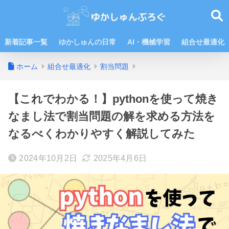
新着記事一覧
ゆかしゅんの日常
AI・機械学習
組合せ最適化
ホーム
組合せ最適化
割当問題
【これでわかる！】pythonを使って焼き
なまし法で割当問題の解を求める方法を
なるべくわかりやすく解説してみた
2024年10月2日
2025年4月6日