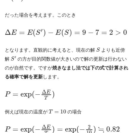
だった場合を考えます。このとき
′
Δ
=
(
)
−
(
)
=
9
−
7
=
2
>
0
E
E
S
E
S
となります。直観的に考えると、現在の解
S
よりも近傍
′
解
S
の方が目的関数値が大きいので解の更新は行わない
のが自然です。ですが
焼きなまし法では下の式で計算され
る確率で解を更新
します。
Δ
=
exp
(
−
)
E
P
T
=
10
例えば現在の温度が
T
の場合
Δ
2
≒
=
exp
(
−
)
=
exp
(
−
)
0.82
E
P
10