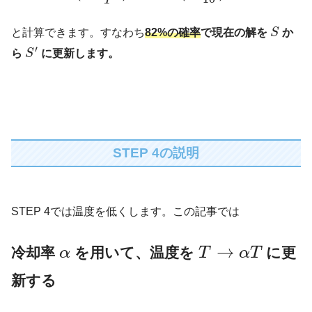
T
と計算できます。すなわち
82%の確率
で現在の解を
S
か
′
ら
S
に更新します。
STEP 4の説明
STEP 4では温度を低くします。この記事では
→
冷却率
を用いて、温度を
に更
α
T
α
T
新する