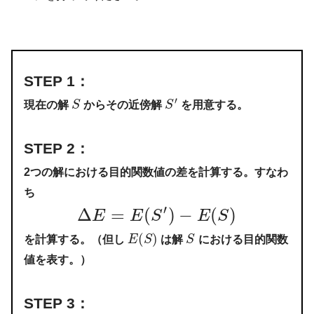
STEP 1：
′
現在の解
S
からその近傍解
S
を用意する。
STEP 2：
2つの解における目的関数値の差を計算する。すなわ
ち
′
Δ
=
(
)
−
(
)
E
E
S
E
S
(
)
を計算する。（但し
E
S
は解
S
における目的関数
値を表す。）
STEP 3：