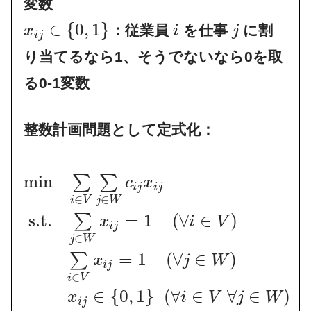
変数
∈
{
0
,
1
}
：従業員
を仕事
に割
x
i
j
i
j
り当てるなら1、そうでないなら0を取
る0-1変数
整数計画問題として定式化：
min
∑
∑
c
x
i
j
i
j
∈
∈
i
V
j
W
s.t.
=
1
(
∀
∈
)
∑
x
i
V
i
j
∈
j
W
=
1
(
∀
∈
)
∑
x
j
W
i
j
∈
i
V
∈
{
0
,
1
}
(
∀
∈
∀
∈
)
x
i
V
j
W
i
j