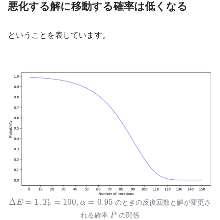
悪化する解に移動する
確率
は低くなる
ということを表しています。
Δ
=
1
,
=
100
,
=
0.95
E
T
α
のときの反復回数と解が変更さ
0
れる確率
P
の関係