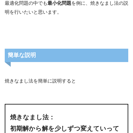
最適化問題の中でも
最小化問題
を例に、焼きなまし法の説
明を行いたいと思います。
簡単な説明
経営工学
（けいえいこうがく、
英: engineering management）は、人・
材料・装置・情報・エネルギーを総合した
焼きなまし法を簡単に説明すると
システムの設計・改善・確立に関する活動
である。そのシステムから得られる結果を
明示し、予測し、評価するために、工学的
な分析・設計の原理・方法とともに、数
焼きなまし法：
学、物理および社会科学の専門知識と経験
初期解から解を少しずつ変えていって
を利用する。