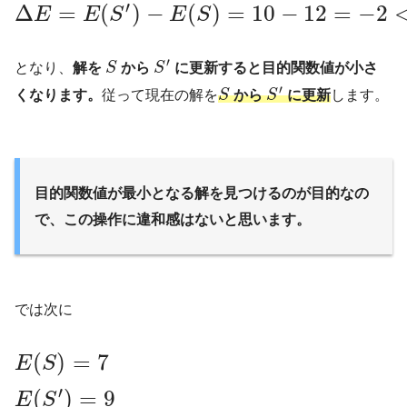
′
Δ
=
(
)
−
(
)
=
10
−
12
=
−
2
E
E
S
E
S
′
となり、
解を
S
から
S
に更新すると目的関数値が小さ
′
くなります。
従って現在の解を
S
から
S
に更新
します。
目的関数値が最小となる解を見つけるのが目的なの
で、この操作に違和感はないと思います。
では次に
(
)
=
7
E
S
′
(
)
=
9
E
S