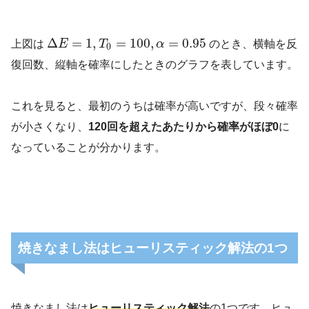
Δ
=
1
,
=
100
,
=
0.95
上図は
E
T
α
のとき、横軸を反
0
復回数、縦軸を確率にしたときのグラフを表しています。
これを見ると、最初のうちは確率が高いですが、段々確率
が小さくなり、
120回を超えたあたりから確率がほぼ0
に
なっていることが分かります。
焼きなまし法はヒューリスティック解法の1つ
焼きなまし法は
ヒューリスティック解法
の1つです。ヒュ