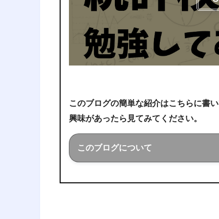
2023年12月4日
割当問題の制約条
みた 2
このブログの簡単な紹介はこちらに書い
「時間帯によって異な
興味があったら見てみてください。
2023年12月4日
このブログについて
割当問題の制約条
みた 3
このブログでは経営工学を勉強し
ことを色々話していきます！