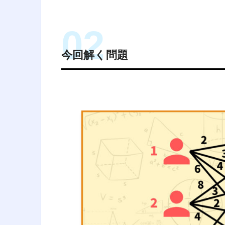
「1日でやる仕事数に
今回解く問題
2023年12月7日
割当問題の制約条
みた 4
「最も負担がかかる従業
経営工学
（けいえいこうがく、英: eng
料・装置・情報・エネルギーを総
2023年12月11
活動である。そのシステムから得
割当問題の制約条
みた 5
に、工学的な分析・設計の原理・