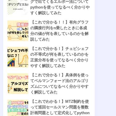
グで出てくるエルボー法について
pythonを使ってなるべく分かりや
すく解説してみた
【これで分かる！！】有向グラフ
の隣接行列をn乗したときに各成
分の値が何を表しているのかを解
説してみた
【これで分かる！】チェビシェフ
の不等式が何を表しているのかを
正規分布を使ってなるべく分かり
やすく解説してみた
【これで分かる！】具体例を使っ
てベルマンフォード法のアルゴリ
ズムについてなるべく分かりやす
く解説してみた
【これでわかる！】MTZ制約を使
って巡回セールスマン問題を整数
計画問題として定式化してpython