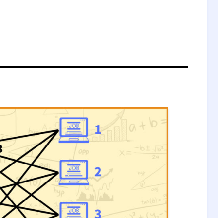
上限がある場合の割当問題」
件を色々変えてみてpythonで解いて
員の負担を最小にする割当問題」
ineering management）は、人・材
合したシステムの設計・改善・確立に関する
日
られる結果を明示し、予測し、評価するため
件を色々変えてみてpythonで解いて
方法とともに、数学、物理および社会科学の