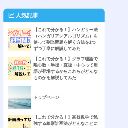
人気記事
【これで分かる！】ハンガリー法
（ハンガリアンアルゴリズム）を
使って割当問題を解く方法を1つ
ずつ丁寧に解説してみた
【これで分かる！】グラフ理論で
離心数・半径・直径・中心って用
語が登場するからこれらがどんな
ものかを解説してみた
トップページ
【これで分かる！】高校数学で勉
強する線形計画法がどんなことに