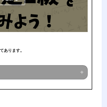
件を色々変えてみてpythonで解いて
てあります。
る仕事を行う場合の割当問題」
件を色々変えてみてpythonで解いて
ている現役理系大学生が、経営工学に関する