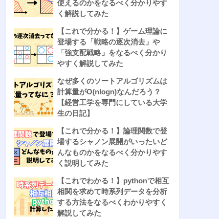
使えるのかをなるべく分かりやす
く解説してみた
【これで分かる！】ゲーム理論に
登場する「戦略の逐次消去」や
「強支配戦略」をなるべく分かり
やすく解説してみた
なぜ多くのソートアルゴリズムは
計算量がO(nlogn)なんだろう？
【経営工学を専門にしている大学
生の日記】
【これで分かる！】論理関数で登
場するシャノン展開がいったいど
んなものかをなるべく分かりやす
く説明してみた
【これでわかる！】pythonで相互
相関を求めて時系列データを分析
する方法をなるべくわかりやすく
解説してみた