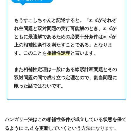
,
もうすこしちゃんと記述すると、「
x
d
がそれぞ
,
れ主問題と双対問題の実行可能解のとき、
x
d
が
,
ともに最適解であるための必要十分条件は
x
d
が
上の相補性条件を満たすことである」となりま
す。このことを
相補性定理
と言います。
また相補性定理は一般にある線形計画問題とその
双対問題の間で成り立つ定理なので、割当問題に
限った話ではないです。
ハンガリー法はこの相補性条件が成立している状態を保て
,
るように
x
d
を更新していくという方法
になります。