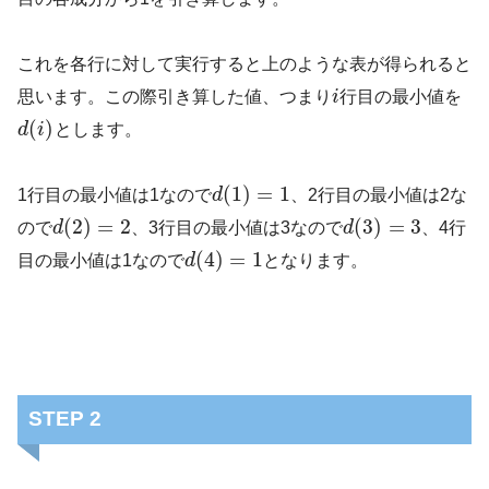
これを各行に対して実行すると上のような表が得られると
思います。この際引き算した値、つまり
i
行目の最小値を
(
)
d
i
とします。
(
1
)
=
1
1行目の最小値は1なので
d
、2行目の最小値は2な
(
2
)
=
2
(
3
)
=
3
ので
d
、3行目の最小値は3なので
d
、4行
(
4
)
=
1
目の最小値は1なので
d
となります。
STEP 2