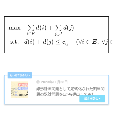
max
(
)
+
(
)
∑
∑
d
i
d
j
∈
∈
i
E
j
J
s.t.
(
)
+
(
)
≤
(
∀
∈
,
∀
d
i
d
j
c
i
E
j
i
j
2023年11月28日
線形計画問題として定式化された割当問
題の双対問題を1から導出してみた