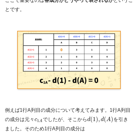
ここで重要なのは
各成分がどうやって表されるか
というこ
とです。
例えば1行A列目の成分について考えてみます。1行A列目
(
1
)
,
(
)
の成分は元々
c
でしたが、そこから
d
d
A
を引き
1
A
ました。そのため1行A列目の成分は