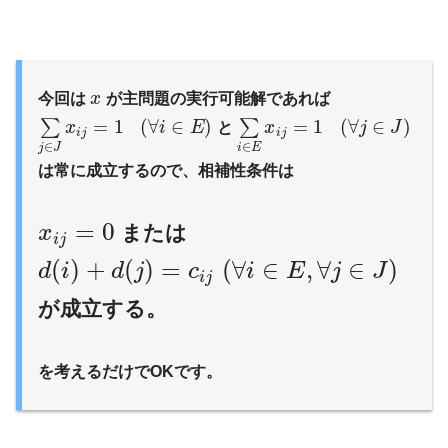
今回は
x
が主問題の実行可能解であれば
=
1
(
∀
∈
)
=
1
(
∀
∈
)
∑
∑
x
i
E
と
x
j
J
i
j
i
j
∈
∈
i
E
j
J
は常に成立するので、相補性条件は
=
0
または
x
i
j
(
)
+
(
)
=
(
∀
∈
,
∀
∈
)
d
i
d
j
c
i
E
j
J
i
j
が成立する。
を考えるだけでOKです。