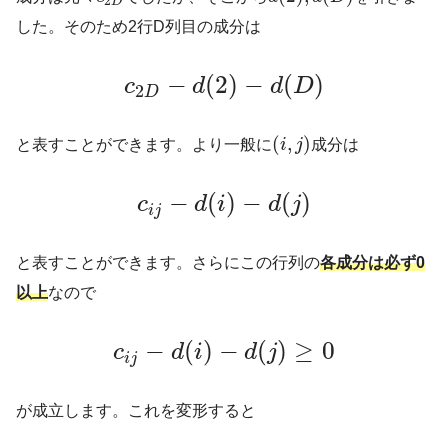
2
D
した。そのため2行D列目の成分は
−
(
2
)
−
(
)
c
d
d
D
2
D
(
,
)
と表すことができます。より一般に
i
j
成分は
−
(
)
−
(
)
c
d
i
d
j
i
j
と表すことができます。さらにこの行列の
各成分は必ず0
以上
なので
−
(
)
−
(
)
≥
0
c
d
i
d
j
i
j
が成立します。これを変形すると