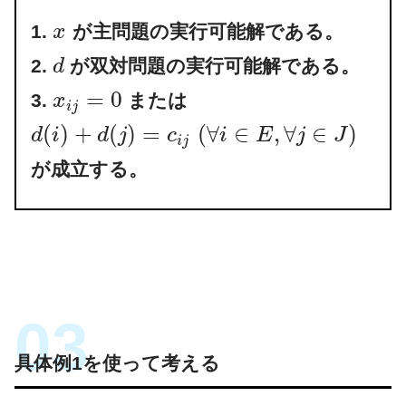
1.
が主問題の実行可能解である。
x
2.
が双対問題の実行可能解である。
d
=
0
3.
または
x
i
j
(
)
+
(
)
=
(
∀
∈
,
∀
∈
)
d
i
d
j
c
i
E
j
J
i
j
が成立する。
具体例1を使って考える