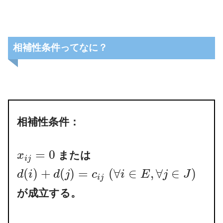
相補性条件ってなに？
相補性条件：
=
0
または
x
i
j
(
)
+
(
)
=
(
∀
∈
,
∀
∈
)
d
i
d
j
c
i
E
j
J
i
j
が成立する。