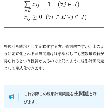
=
1
(
∀
∈
)
∑
x
j
J
i
j
経営、経済の課
∈
i
E
題を理系的な観点から解決する学問です。
≥
0
(
∀
∈
∀
∈
)
x
i
E
j
J
i
j
整数計画問題として定式化する方が直観的ですが、上のよ
うに定式化される割当問題は線形緩和しても整数最適解が
得られるという性質があるので上記のように線形計画問題
として定式化できます。
主問題
これ以降この線形計画問題を
と呼
びます。