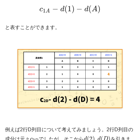
−
(
1
)
−
(
)
c
d
d
A
1
A
と表すことができます。
例えば2行D列目について考えてみましょう。2行D列目の
(
2
)
,
(
)
成分は元々
c
でしたが、そこから
d
d
D
を引きま