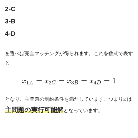
2-C
3-B
4-D
を選べば完全マッチングが得られます。これを数式で表す
と
=
=
=
=
1
x
x
x
x
3
4
2
1
B
D
C
A
となり、主問題の制約条件を満たしています。つまり
x
は
主問題の実行可能解
となっています。