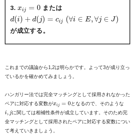
=
0
3.
または
x
i
j
(
)
+
(
)
=
(
∀
∈
,
∀
∈
)
d
i
d
j
c
i
E
j
J
i
j
が成立する。
これまでの議論から1,2は明らかです。よって3が成り立っ
ているかを確かめてみましょう。
ハンガリー法では完全マッチングとして採用されなかった
=
0
ペアに対応する変数が
x
となるので、そのような
i
j
,
i
j
に関しては相補性条件が成立しています。そのため完
全マッチングとして採用されたペアに対応する変数につい
て考えていきましょう。