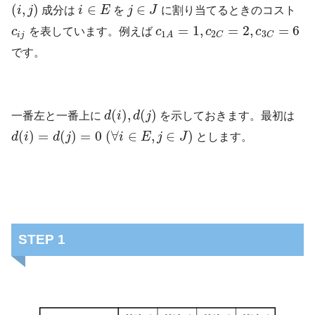
(
,
)
∈
∈
i
j
成分は
i
E
を
j
J
に割り当てるときのコスト
=
1
,
=
2
,
=
6
c
を表しています。例えば
c
c
c
2
3
1
i
j
C
C
A
です。
(
)
,
(
)
一番左と一番上に
d
i
d
j
を示しておきます。最初は
(
)
=
(
)
=
0
(
∀
∈
,
∈
)
d
i
d
j
i
E
j
J
とします。
STEP 1