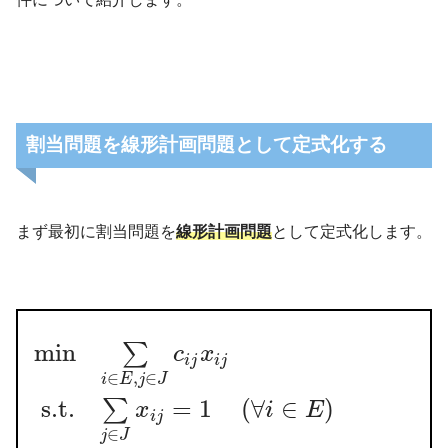
経営工学
（けいえいこうがく、
割当問題を線形計画問題として定式化する
英: engineering management）は、人・
材料・装置・情報・エネルギーを総合した
システムの設計・改善・確立に関する活動
まず最初に割当問題を
線形計画問題
として定式化します。
である。そのシステムから得られる結果を
明示し、予測し、評価するために、工学的
な分析・設計の原理・方法とともに、数
学、物理および社会科学の専門知識と経験
min
∑
c
x
i
j
i
j
を利用する。
∈
,
∈
i
E
j
J
引用元 :
経営工学 – Wikipedia
s.t.
=
1
(
∀
∈
)
∑
x
i
E
i
j
∈
j
J