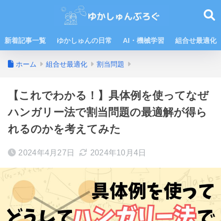
新着記事一覧
ゆかしゅんの日常
AI・機械学習
組合せ最適化
ホーム
組合せ最適化
割当問題
【これでわかる！】具体例を使ってなぜ
ハンガリー法で割当問題の最適解が得ら
れるのかを考えてみた
2024年4月27日
2024年10月4日