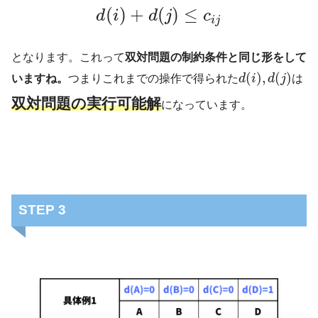
(
)
+
(
)
≤
d
i
d
j
c
i
j
となります。これって
双対問題の制約条件と同じ形をして
(
)
,
(
)
いますね。
つまりこれまでの操作で得られた
d
i
d
j
は
双対問題の実行可能解
になっています。
STEP 3