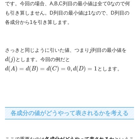
です。今回の場合、A,B,C列目の最小値は全て0なので何
も引き算しません。D列目の最小値は1なので、D列目の
各成分から1を引き算します。
さっきと同じように引いた値、つまり
j
列目の最小値を
(
)
d
j
とします。今回の例だと
(
)
=
(
)
=
(
)
=
0
,
(
)
=
1
d
A
d
B
d
C
d
D
とします。
各成分の値がどうやって表されるかを考える