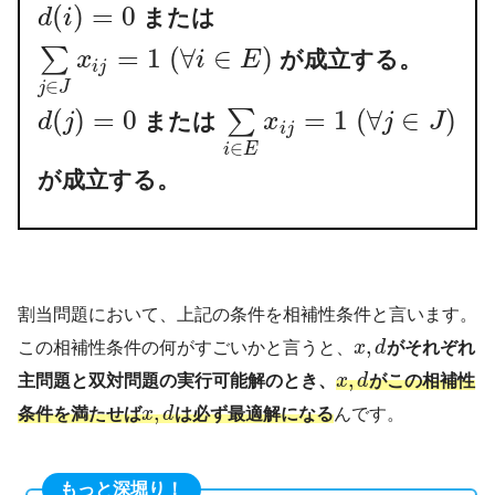
(
)
=
0
または
d
i
=
1
(
∀
∈
)
∑
が成立する。
x
i
E
i
j
∈
j
J
(
)
=
0
=
1
(
∀
∈
)
∑
または
d
j
x
j
J
i
j
∈
i
E
が成立する。
割当問題において、上記の条件を相補性条件と言います。
,
この相補性条件の何がすごいかと言うと、
x
d
がそれぞれ
,
主問題と双対問題の実行可能解のとき、
x
d
がこの相補性
,
条件を満たせば
x
d
は必ず最適解になる
んです。
もっと深堀り！