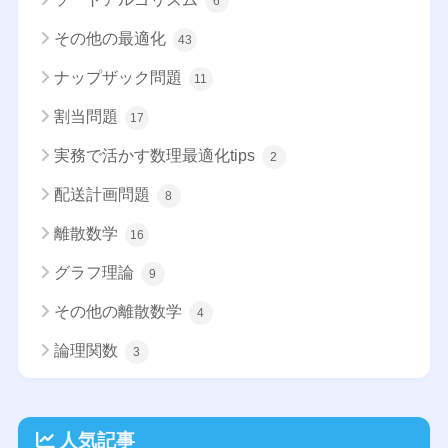
6
その他の最適化
43
ナップザック問題
11
割当問題
17
実務で活かす数理最適化tips
2
配送計画問題
8
離散数学
16
グラフ理論
9
その他の離散数学
4
論理関数
3
人気記事