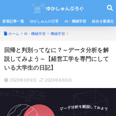
新着記事一覧
ゆかしゅんの日常
AI・機械学習
組合せ最適化
ホーム
AI・機械学習
機械学習
回帰と判別ってなに？～データ分析を解
説してみよう～【経営工学を専門にして
いる大学生の日記】
2023年3月9日
2023年8月6日