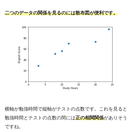
れる結果を明示し、予測し、評価するために、
二つのデータの関係を見るのには散布図が便利です。
工学的な分析・設計の原理・方法とともに、数
学、物理および社会科学の専門知識と経験を利
用する。
引用元 :
経営工学 – Wikipedia
経営、経済の課題を
理系的な観点から解決する学問です。
横軸が勉強時間で縦軸がテストの点数です。これを見ると
勉強時間とテストの点数の間には
正の相関関係
がありそう
ですね。