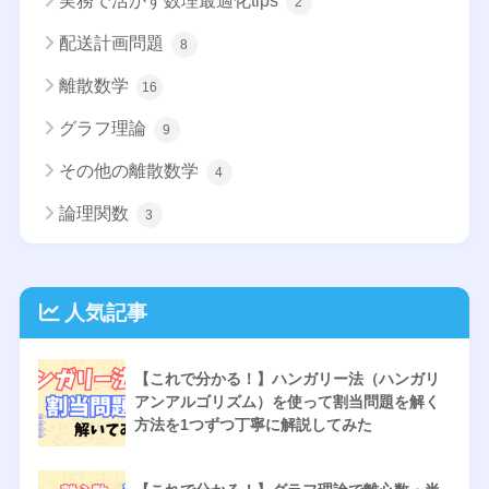
実務で活かす数理最適化tips
2
配送計画問題
8
離散数学
16
グラフ理論
9
その他の離散数学
4
論理関数
3
人気記事
【これで分かる！】ハンガリー法（ハンガリ
アンアルゴリズム）を使って割当問題を解く
方法を1つずつ丁寧に解説してみた