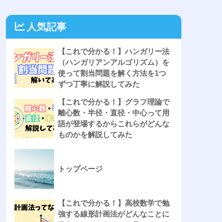
人気記事
【これで分かる！】ハンガリー法
（ハンガリアンアルゴリズム）を
使って割当問題を解く方法を1つ
ずつ丁寧に解説してみた
【これで分かる！】グラフ理論で
離心数・半径・直径・中心って用
語が登場するからこれらがどんな
ものかを解説してみた
トップページ
【これで分かる！】高校数学で勉
強する線形計画法がどんなことに