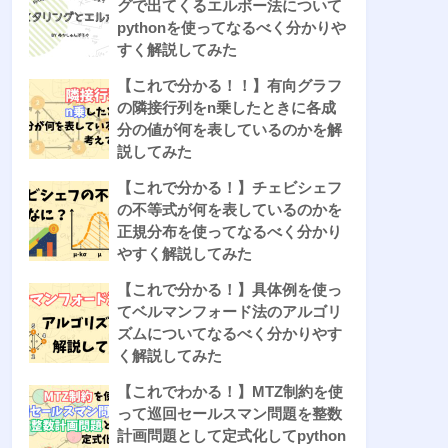
グで出てくるエルボー法について
pythonを使ってなるべく分かりや
すく解説してみた
【これで分かる！！】有向グラフ
の隣接行列をn乗したときに各成
分の値が何を表しているのかを解
説してみた
【これで分かる！】チェビシェフ
の不等式が何を表しているのかを
正規分布を使ってなるべく分かり
やすく解説してみた
【これで分かる！】具体例を使っ
てベルマンフォード法のアルゴリ
ズムについてなるべく分かりやす
く解説してみた
【これでわかる！】MTZ制約を使
って巡回セールスマン問題を整数
計画問題として定式化してpython