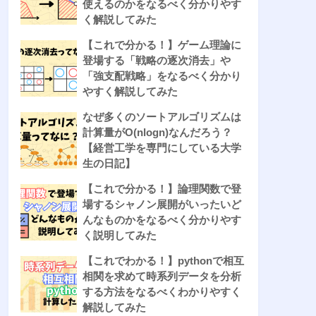
使えるのかをなるべく分かりやす
く解説してみた
【これで分かる！】ゲーム理論に
登場する「戦略の逐次消去」や
「強支配戦略」をなるべく分かり
やすく解説してみた
なぜ多くのソートアルゴリズムは
計算量がO(nlogn)なんだろう？
【経営工学を専門にしている大学
生の日記】
【これで分かる！】論理関数で登
場するシャノン展開がいったいど
んなものかをなるべく分かりやす
く説明してみた
【これでわかる！】pythonで相互
相関を求めて時系列データを分析
する方法をなるべくわかりやすく
解説してみた